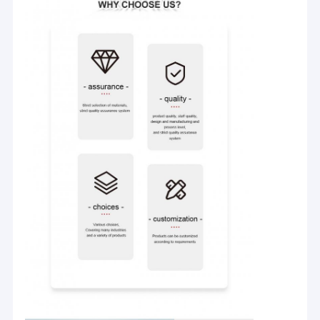
Haus
Einführung in die Firma:
Produkte
Unsere Firma ist ein professioneller Hersteller und Exporteur mit
Design, Entwicklung und Produktion von pp gewebten
Videos
Maschinen, nicht gewebten Maschinen, Monofilament