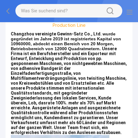
Factory Tour
Production Line
Changzhou vereinigte Gewinn-Satz Co., Ltd.
wurde
gegründet im Jahre 2019 ist registriertes Kapital von
10960000, abdeckt einen Bereich von 20 Morgen,
Betriebsbereich von 12000 Quadratmetern.
Unsere
Firma ist ein Berufshersteller und ein Exporteur mit
Entwurf, Entwicklung und Produktion von pp.
gesponnenen Maschinen, von nichtgewebten Maschinen,
von adhensive Bandgerät der
Einzelfadenfertigungsstraße, von
Multifilamentverdrängungslinie, von twisiting Maschine,
von Kreiswebstühlen und von Ersatzteilen etc. Alle
unsere Produkte stimmen mit internationalen
Qualitätsstandards, mit gegründeter
Zweigniederlassung des lokalen Services, Kunde
überein, Lob, dasrate 100%. mehr als 70% auf Markt
erreichte. Ausgerüstete Anlagen und ausgezeichnete
Qualitätskontrolle während aller Produktionsstufen
ermöglicht uns, Kundendienst zu garantieren. Unser
Verkaufsnetz umfasst mehr als 60 Länder und Regionen
auf der ganzen Welt. Unser Team freut sich, ein
erfolgreiches Verhältnis zu den Auslesen aufzubauen.