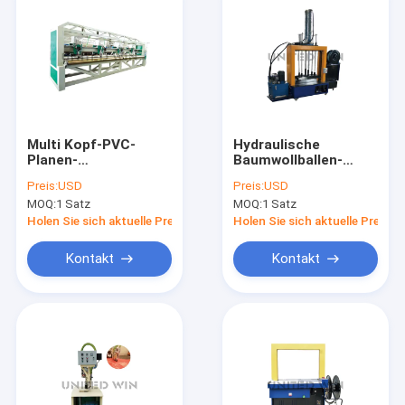
Multi Kopf-PVC-
Hydraulische
Planen-
Baumwollballen-
Schweißgerät-
Presse-Maschinen-
Preis:
USD
Preis:
USD
Plastikplane, die
Planen-Maschine für
MOQ:
1 Satz
MOQ:
1 Satz
Minute der
Verkauf 1.2KW
Maschinen-100m
Holen Sie sich aktuelle Preis
Holen Sie sich aktuelle Preis
macht
Kontakt
Kontakt
Haus
Produkte
Videos