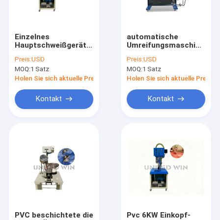
Über uns
Fabrik-Ausflug
Einzelnes
automatische
Hauptschweißgerät-
Umreifungsmaschine-
Qualitätskontrolle
Planen-Schweißer-
verpackende HDPE-
Preis:
USD
Preis:
USD
Heizsystem PVCs
Plane 3pcs S, die
MOQ:
1 Satz
MOQ:
1 Satz
Upvc
Maschine 0.15KW
Treten Sie mit uns in Verbindung
herstellt
Holen Sie sich aktuelle Preis
Holen Sie sich aktuelle Preis
Nachrichten
Kontakt
Kontakt
Fälle
Fordern Sie ein Zitat
Band-Verdrängungs-Linie
Einzelfaden-Verdrängungs-Linie
PVC beschichtete die
Pvc 6KW Einkopf-