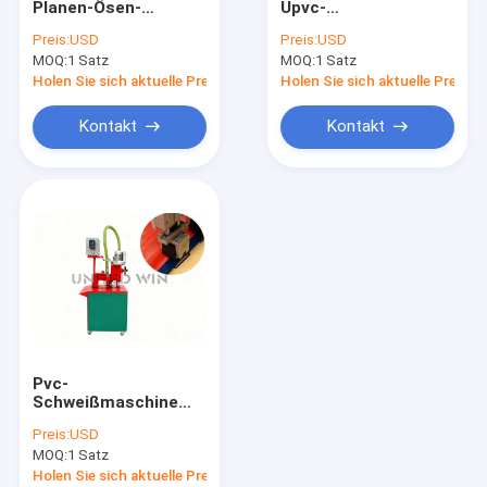
Planen-Ösen-
Upvc-
Verdrängungs-beschichtende Laminierungs-Linie
Maschine, die
Schweißmaschine
Preis:
USD
Preis:
USD
pneumatische
Stetige Leistung
MOQ:
Kreiswebstuhl-Maschine
1 Satz
MOQ:
1 Satz
schnelle
Genaue
Geschwindigkeit
Temperaturkontrolle
Holen Sie sich aktuelle Preis
Holen Sie sich aktuelle Preis
locht
Qualität Schweißen
FIBC-Tasche, die Maschine herstellt
Kontakt
Kontakt
Künstliche Gras-Fertigungsstraße
Ersatzteile des Kreiswebstuhls
Plane, die Maschine herstellt
Automatischer Ausschnitt und Nähmaschine
Gesponnene Sack Flexo-Druckmaschine
Pvc-
hydraulische Ballenpreßmaschine
Schweißmaschine
6KW Einkopf-Upvc-
Preis:
USD
Schweißmaschine
Klebstreifen, der Maschine herstellt
MOQ:
1 Satz
Einheitliche
Wärmeverteilung
Holen Sie sich aktuelle Preis