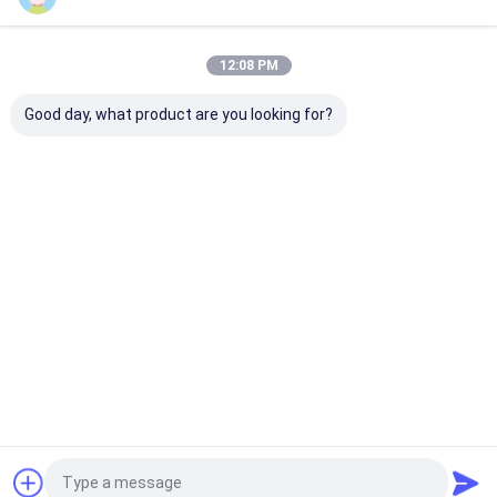
Unsere Kategorien
12:08 PM
Good day, what product are you looking for?
Band-Verdrängungs-
Einzelfaden-
Verdrängungs
Linie
Verdrängungs-Linie
beschichtende
Laminierungs-
Startseite
Über uns
Kontakt
Desktop Site
Sitemap
Privacy Policy
Qualität
Band-Verdrängungs-Linie
China Fabrik.Copyright © 2026
CHANGZHOU UNITED WIN PACK CO.,LTD. All Rights Reserved.