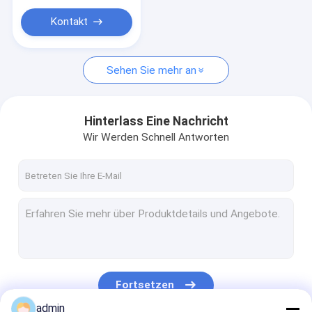
Garn-Extruder-Maschine
Dauerhafte Upvc-
Gelenkverarbeitung
Kontakt
Garn, das Maschine verdreht
Verpackender Gurt, der Maschine herstellt
Sehen Sie mehr an
Plastiknettoverdrängungs-Linie
Hinterlass Eine Nachricht
Vakuumfrost-Trockner
Wir Werden Schnell Antworten
Verpacken-Maschinerie-Ausrüstung
Fortsetzen
admin