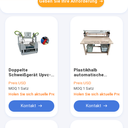
Geben Sie Ihre Anforderung
Doppelte
Plastikhalb
Schweißgerät Upvc-
automatische
Blatt-Plane des
Taschen-Dichtungs-
Preis:
USD
Preis:
USD
Kopf-Doppelzwei, die
Maschinen-Plane, die
MOQ:
1 Satz
MOQ:
1 Satz
Maschine herstellt
Maschinen-Hersteller
macht
Holen Sie sich aktuelle Preis
Holen Sie sich aktuelle Preis
Kontakt
Kontakt