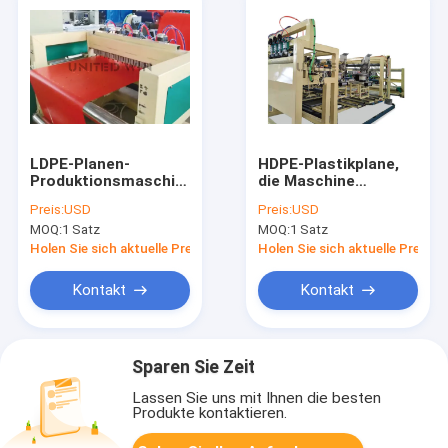
LDPE-Planen-
HDPE-Plastikplane,
Produktionsmaschine
die Maschine
4KW punktieren und
automatisch für
Preis:
USD
Preis:
USD
aufschlitzend
sicheres Netz 7.5KW
MOQ:
1 Satz
MOQ:
1 Satz
herstellt
Holen Sie sich aktuelle Preis
Holen Sie sich aktuelle Preis
Kontakt
Kontakt
Sparen Sie Zeit
Lassen Sie uns mit Ihnen die besten
Produkte kontaktieren.