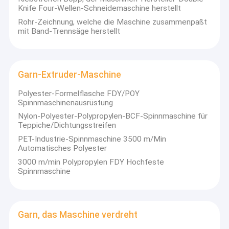
für die von den Nutzern ursprünglich bestellten Geräte zur
Knife Four-Wellen-Schneidemaschine herstellt
Verfügung.
Rohr-Zeichnung, welche die Maschine zusammenpaßt
mit Band-Trennsäge herstellt
Garn-Extruder-Maschine
Polyester-Formelflasche FDY/POY
Spinnmaschinenausrüstung
Nylon-Polyester-Polypropylen-BCF-Spinnmaschine für
Teppiche/Dichtungsstreifen
PET-Industrie-Spinnmaschine 3500 m/Min
Automatisches Polyester
3000 m/min Polypropylen FDY Hochfeste
Spinnmaschine
Garn, das Maschine verdreht