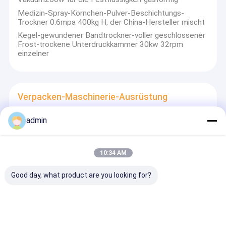
Medizin-Spray-Körnchen-Pulver-Beschichtungs-
Trockner 0.6mpa 400kg H, der China-Hersteller mischt
Kegel-gewundener Bandtrockner-voller geschlossener
Frost-trockene Unterdruckkammer 30kw 32rpm
einzelner
Verpacken-Maschinerie-Ausrüstung
Energieeffiziente 10F-Wasserklebstoff-Trotten-
admin
Papierhandgriff-Herstellungsmaschine Zuverlässige
Ausgabe für die Herstellung von Papierhandgriffen
Stabile Leistung 10F Wasserklebstoff verdrehter
10:34 AM
Papiergriff Herstellungsmaschine kontinuierlicher
Betrieb für Papiergriff System
Good day, what product are you looking for?
Hocheffizienter 10F-Wasserkleber mit gedrehtem
Papiergriff, der der Maschine eine stabile Leistung für
die Papiergrifflinie verleiht
Automatische 20K Doppelstation verdrehte
Papierseilmaschine Hochgeschwindigkeit für die