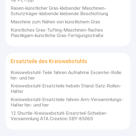
für PET/pp.
Rasen-künstlicher Gras-klebender Maschinen-
Schutzträger-klebende klebende Beschichtung
Maschine zum Nähen von künstlichem Gras
Künstliches Gras-Tufting-Maschinen-flaches
Plastikgarn-künstliche Gras-Fertigungsstraße
Ersatzteile des Kreiswebstuhls
Kreiswebstuhl-Teile fahren Aufnahme Excenter-Rolle
hin- und her
Kreiswebstuhl-Ersatzteile hebeln Stand-Satz-Rollen-
Halter
Kreiswebstuhl-Ersatzteile fahren Arm-Versammlungs-
Haus
Halter hin- und her
Einführung in die Firma:
12 Shuttle-Kreiswebstuhl-Ersatzteil-Schieber-
Produkte
Versammlung ATA Creation SBY-8506S
Unsere Firma ist ein professioneller Hersteller und Exporteur mit
Design, Entwicklung und Produktion von pp gewebten
Videos
Maschinen, nicht gewebten Maschinen, Monofilament