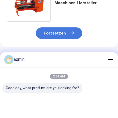
Maschinen-Hersteller-
Double Knife Four-Wellen-
Schneidemaschine herstellt
Fortsetzen
Empfohlene Produkte
admin
2:34 AM
Good day, what product are you looking for?
Hochpräzisions-
Super klare
Pneumatische
Tape Roll Slitter
Kompakt-
gleichbleibend
Pneumatische
Schneidemaschine
Schneidband