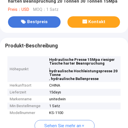
harten Beanspruchung 20 Tonnen 30 Tonnen 15Mpa
Preis：USD
MOQ：1 Satz
Bestpreis
Kontakt
Produkt-Beschreibung
Hydraulische Presse 15Mpa riesiger
Tasche harter Beanspruchung
,
Höhepunkt
hydraulische Hochleistungspresse 20
Tonne
,
hydraulische Ballenpresse
Herkunftsort
CHINA
Lieferzeit
15days
Markenname
unitedwin
Min Bestellmenge
1 Satz
Modellnummer
KS-1100
Sehen Sie mehr an