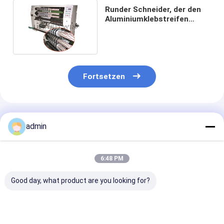
Runder Schneider, der den
Aluminiumklebstreifen
herstellt Maschine für
Folien-Rolle aufschlitzt
Fortsetzen
Empfohlene Produkte
admin
6:48 PM
Good day, what product are you looking for?
Hochpräzisions-
Super klare
Pneumatische