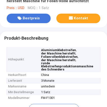
herstellt Maschine für Folien-Rolle aufschlitzt
Preis：USD
MOQ：1 Satz
Bestpreis
Kontakt
Produkt-Beschreibung
,
Aluminiumklebstreifen
,
der Maschine herstellt
,
Folienrollenklebstreifen
Höhepunkt
,
der Maschine herstellt
runde
Klebstreifenproduktionsmaschine
des Schneiders
Herkunftsort
China
Lieferzeit
3 Monate
Markenname
unitedwin
Min Bestellmenge
1 Satz
Modellnummer
FM-F1301