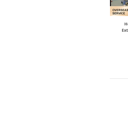
H
Ext
Produkti