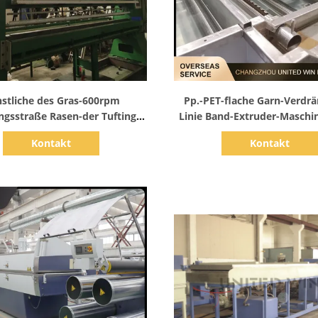
Zeige Details
Zeige Details
stliche des Gras-600rpm
Pp.-PET-flache Garn-Verdr
ngsstraße Rasen-der Tufting-
Linie Band-Extruder-Maschi
Maschinen-70mm
Geschwindigkeit 250m
Kontakt
Kontakt