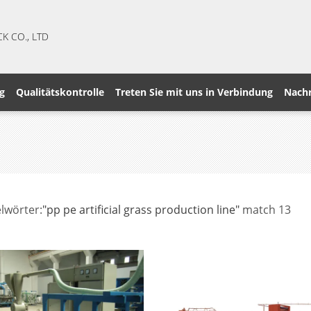
CK CO., LTD
g
Qualitätskontrolle
Treten Sie mit uns in Verbindung
Nachr
lwörter:
"pp pe artificial grass production line"
match 13
s