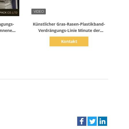
Zeige Details
ngungs-
Künstlicher Gras-Rasen-Plastikband-
onnene
Verdrängungs-Linie Minute der
pp
Maschinen-450KW 280m
Kontakt