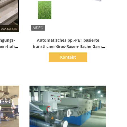
Zeige Details
ängungs-
Automatisches pp.-PET basierte
nen-hohe
künstlicher Gras-Rasen-flache Garn-
/Min
Produktions-Maschinenlinie 230kg/H
Kontakt