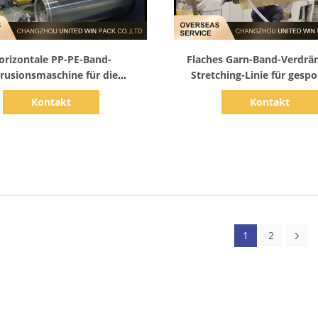
Zeige Details
Zeige Details
orizontale PP-PE-Band-
Flaches Garn-Band-Verdrä
rusionsmaschine für die
Stretching-Linie für gesp
onslinie für gewebte Taschen
Tasche 250m/Min PE-
Kontakt
Kontakt
1
2