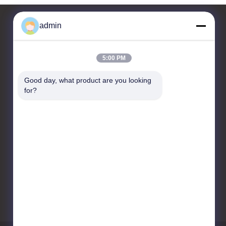
admin
Kontakt
5:00 PM
CHANGZHOU UNITED WIN
Good day, what product are you looking 
PACK CO.,LTD
for?
Raum 201 & 202, Gebäude
A, Nr. 7 Longhui Road,
Wujin National High-tech
Zone, Changzhou City,
Provinz Jiangsu, China
86-519-88676387
daisun@vip.163.com