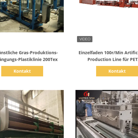
Zeige Details
Zeige Details
nstliche Gras-Produktions-
Einzelfaden 100r/Min Artific
ängungs-Plastiklinie 200Tex
Production Line für PET
Kontakt
Kontakt