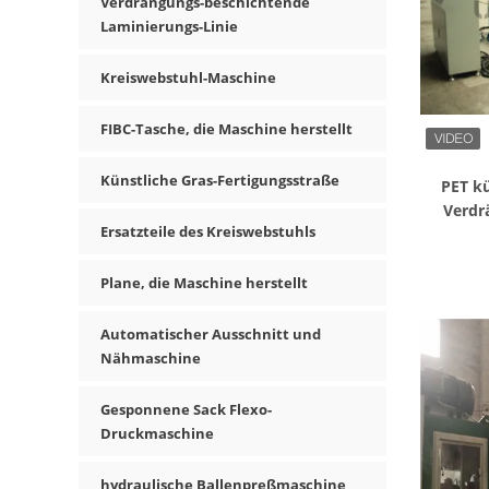
Verdrängungs-beschichtende
Laminierungs-Linie
Kreiswebstuhl-Maschine
FIBC-Tasche, die Maschine herstellt
Künstliche Gras-Fertigungsstraße
PET kü
Verdr
Ersatzteile des Kreiswebstuhls
Plane, die Maschine herstellt
Automatischer Ausschnitt und
Nähmaschine
Gesponnene Sack Flexo-
Druckmaschine
hydraulische Ballenpreßmaschine