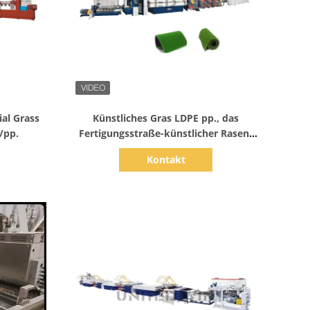
Zeige Details
ial Grass
Künstliches Gras LDPE pp., das
/pp.
Fertigungsstraße-künstlicher Rasen-
flache Garn-Faden-Verdrängungs-
Kontakt
Maschine ausdehnt