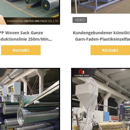
Zeige Details
Zeige Details
PP Woven Sack Ganze
Kundengebundener künstlic
oduktionslinie 250m/Min
Garn-Faden-Plastikeinzelfa
Plastikziehmaschine
Maschine herstellt
Kontakt
Kontakt