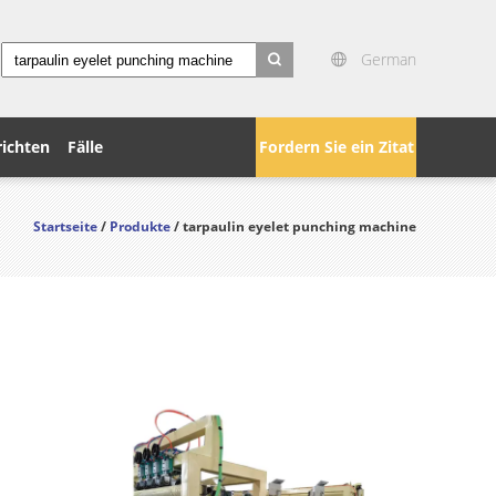
German
search
ichten
Fälle
Fordern Sie ein Zitat
Startseite
/
Produkte
/ tarpaulin eyelet punching machine