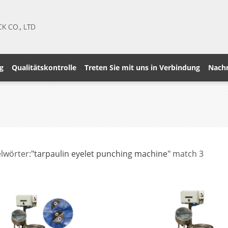
CK CO., LTD
g
Qualitätskontrolle
Treten Sie mit uns in Verbindung
Nachr
lwörter:
"tarpaulin eyelet punching machine"
match 3
s