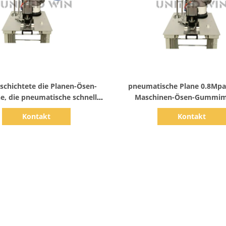
Zeige Details
Zeige Details
schichtete die Planen-Ösen-
pneumatische Plane 0.8Mpa,
e, die pneumatische schnelle
Maschinen-Ösen-Gummim
Geschwindigkeit locht
Lochen automatisch m
Kontakt
Kontakt