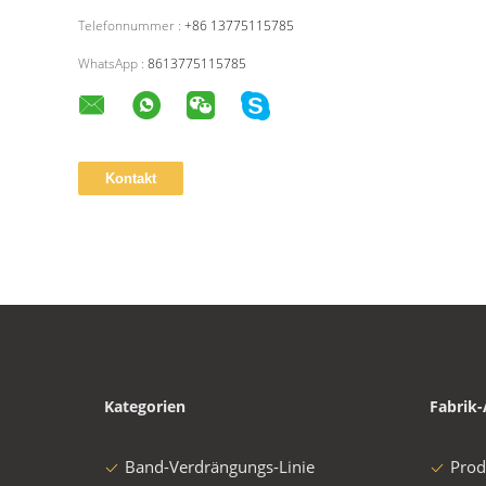
Telefonnummer :
+86 13775115785
WhatsApp :
8613775115785
Kategorien
Fabrik-
Band-Verdrängungs-Linie
Prod