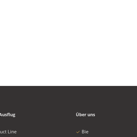
Ausflug
Über uns
uct Line
Bie