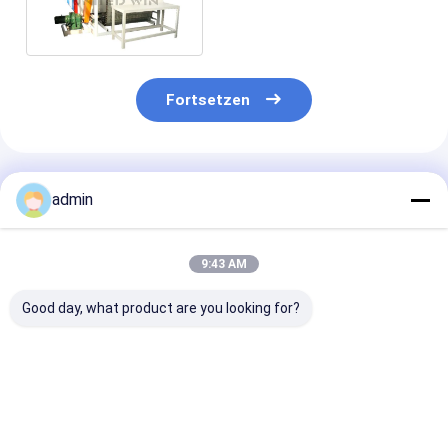
Machine Fruit Tray Bottle
Tray Making Machine
Fortsetzen
Empfohlene Produkte
admin
9:43 AM
Good day, what product are you looking for?
7.5 KW-
Verpackende
Plastikununte
Plastiknetzextrusionsleitung
Nettoplastiknettogemüsetasche
automatische
keine
Produktionsn
Knotennettoausrüstung
der knotenlos
Nettoprodukti