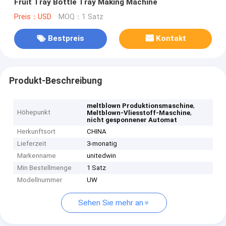
Fruit Tray Bottle Tray Making Machine
Preis：USD
MOQ：1 Satz
Bestpreis
Kontakt
Produkt-Beschreibung
,
meltblown Produktionsmaschine
Höhepunkt
,
Meltblown-Vliesstoff-Maschine
nicht gesponnener Automat
Herkunftsort
CHINA
Lieferzeit
3-monatig
Markenname
unitedwin
Min Bestellmenge
1 Satz
Modellnummer
UW
Sehen Sie mehr an