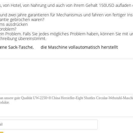
urs, von Hotel, von Nahrung und auch von ihrem Gehalt 150USD aufladen 
und zwei Jahre garantieren für Mechanismus und fahren von fertiger Inst
arantie gebrochen waren?
tums ausdrücken
nproblem?
kein Problem. Falls Sie jedes mögliches Problem haben, können Sie mit u
chreibung übereinstimmt.
ene Sack-Tasche
,
die Maschine vollautomatisch herstellt