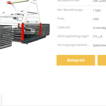
Modellnummer:
UW-2250
Min Bestellmenge:
1 Satz
Preis:
USD
Lieferzeit:
3-monati
Zahlungsbedingungen:
T/T, L/C
Versorgungsmaterial-
3sets/mo
Fähigkeit:
Bestpreis