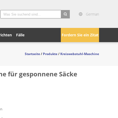
German
search
ichten
Fälle
Fordern Sie ein Zitat
Startseite
/
Produkte
/
Kreiswebstuhl-Maschine
ine für gesponnene Säcke
in