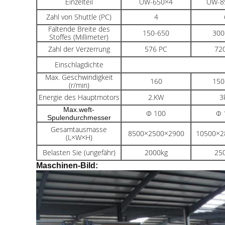
Einzelteil
UW-650×4
UW-8
Zahl von Shuttle (PC)
4
Faltende Breite des
150-650
300
Stoffes (Millimeter)
Zahl der Verzerrung
576 PC
72
Einschlagdichte
Max. Geschwindigkeit
160
150
(
r/min
)
Energie des Hauptmotors
2.KW
3
Max.weft-
Ф 100
Ф 
Spulendurchmesser
Gesamtausmasse
8500×2500×2900
10500×2
(L×W×H)
Belasten Sie (ungefähr)
2000kg
25
Maschinen-Bild: