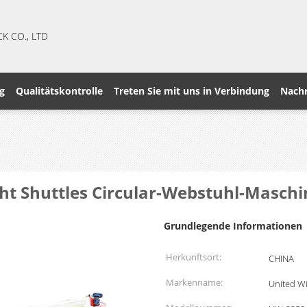
CK CO., LTD
g
Qualitätskontrolle
Treten Sie mit uns in Verbindung
Nachr
ght Shuttles Circular-Webstuhl-Masch
Grundlegende Informationen
Herkunftsort:
CHINA
Markenname:
United W