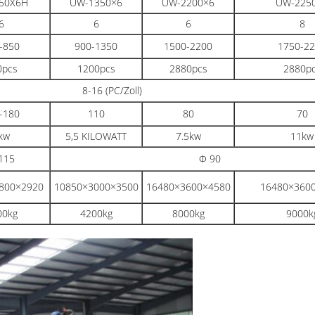
50X6H
UW-1350×6
UW-2200×6
UW-225
6
6
6
8
-850
900-1350
1500-2200
1750-2
0pcs
1200pcs
2880pcs
2880p
8-16 (PC/Zoll)
-180
110
80
70
kw
5,5 KILOWATT
7.5kw
11kw
115
Ф 90
800×2920
10850×3000×3500
16480×3600×4580
16480×360
00kg
4200kg
8000kg
9000k