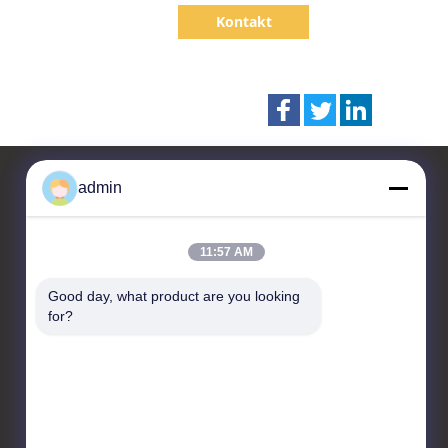
SPCL-Reihen-20
Kontakt
admin
Kontakt
11:57 AM
CHANGZHOU UNITED WIN
Good day, what product are you looking 
PACK CO.,LTD
for?
Raum 201 & 202, Gebäude
A, Nr. 7 Longhui Road,
Wujin National High-tech
Zone, Changzhou City,
Provinz Jiangsu, China
86-519-88676387