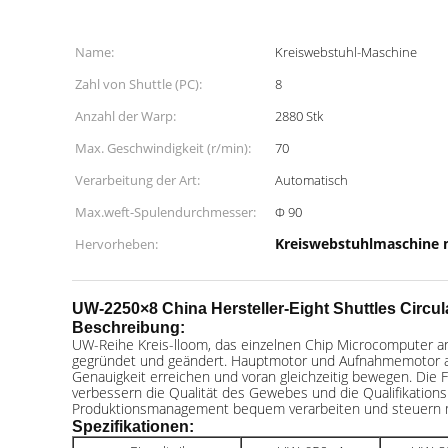
Name:
Kreiswebstuhl-Maschine
Zahl von Shuttle (PC):
8
Anzahl der Warp:
2880 Stk
Max. Geschwindigkeit (r/min):
70
Verarbeitung der Art:
Automatisch
Max.weft-Spulendurchmesser:
Ф 90
Kreiswebstuhlmaschine m
Hervorheben:
UW-2250×8 China Hersteller-Eight Shuttles Circ
Beschreibung:
UW-Reihe Kreis-lloom, das einzelnen Chip Microcomputer an
gegründet und geändert. Hauptmotor und Aufnahmemotor ang
Genauigkeit erreichen und voran gleichzeitig bewegen. Die
verbessern die Qualität des Gewebes und die Qualifikation
Produktionsmanagement bequem verarbeiten und steuern mö
Spezifikationen: