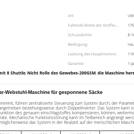
Art:
UW
Faltende Breite des Stoffes
175
(Millimeter):
Schussdichte:
8-1
Bedingung:
ne
Leistung des Hauptmotors:
11
Garantie:
1-j
it 8 Shuttle
Nicht Rolle des Gewebes-200GSM
die Maschine hers
,
,
ular-Webstuhl-Maschine für gesponnene Säcke
nimmt, führen zentralisierte Steuerung zum System durch; der Paramet
etrieben beziehungsweise durch Doppelinverter. Das System kann sich
 Funktion des genauen einschlagstoffes kompensieren, können, weiterm
srate. Mechanische Funktionsstörung kann im Teilbereich angezeigt wer
glicherweise das System in der Realzeit auf der
menschlichen Maschi