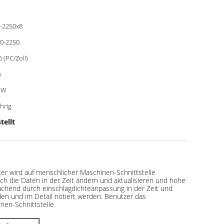
-2250x8
0-2250
6 (PC/Zoll)
u
KW
ährig
tellt
er wird auf menschlicher Maschinen-Schnittstelle
 die Daten in der Zeit ändern und aktualisieren und hohe
achend durch einschlagdichteanpassung in der Zeit und
den und im Detail notiert werden. Benutzer das
nen-Schnittstelle
.