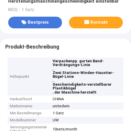
Herstellungsmaschinengeschwindigkeit einstellbar
MOQ：1 Satz
Bestpreis
Kontakt
Produkt-Beschreibung
Verpackenpp. gurten Band-
Verdrängungs-Linie
,
Zwei Stations-Winden-Haustier-
Höhepunkt
Bügel-Linie
,
Geschwindigkeits-verstellbarer
Plastikbügel
,
der Maschine herstellt
Herkunftsort
CHINA
Markenname
unitedwin
Min Bestellmenge
1 Satz
Modellnummer
UW
Versorgungsmaterial-
10sets/month