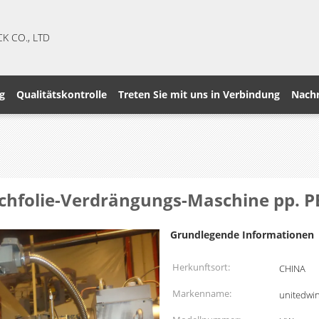
CK CO., LTD
g
Qualitätskontrolle
Treten Sie mit uns in Verbindung
Nachr
achfolie-Verdrängungs-Maschine pp. 
Grundlegende Informationen
Herkunftsort:
CHINA
Markenname:
unitedwi