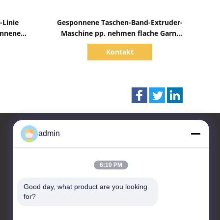
Zeige Details
-Linie
Gesponnene Taschen-Band-Extruder-
onnene
Maschine pp. nehmen flache Garn-
schen
Verdrängungs-Linie auf
Kontakt
admin
Kontakt
6:10 PM
CHANGZHOU UNITED WIN
Good day, what product are you looking 
PACK CO.,LTD
for?
Raum 201 & 202, Gebäude
A, Nr. 7 Longhui Road,