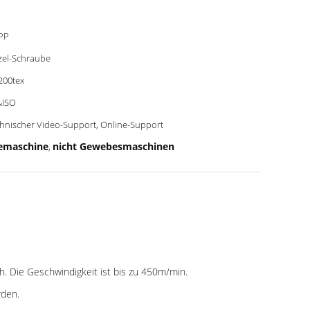
PP
zel-Schraube
200tex
&ISO
hnischer Video-Support, Online-Support
emaschine
nicht Gewebesmaschinen
,
h. Die Geschwindigkeit ist bis zu 450m/min.
rden.