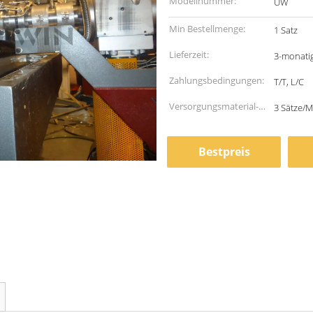
Modellnummer:
UW
Min Bestellmenge:
1 Satz
Lieferzeit:
3-monati
Zahlungsbedingungen:
T/T, L/C
Versorgungsmaterial-
3 Sätze/
Fähigkeit:
Bestpreis