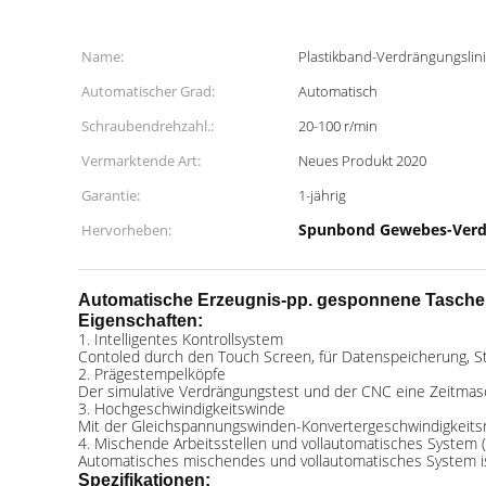
Name:
Plastikband-Verdrängungslin
Automatischer Grad:
Automatisch
Schraubendrehzahl.:
20-100 r/min
Vermarktende Art:
Neues Produkt 2020
Garantie:
1-jährig
Spunbond Gewebes-Verd
Hervorheben:
Automatische Erzeugnis-pp. gesponnene Tasche
Eigenschaften:
1.
Intelligentes Kontrollsystem
Contoled durch den Touch Screen, für Datenspeicherung, S
2.
Prägestempelköpfe
Der simulative Verdrängungstest und der CNC eine Zeitmas
3.
Hochgeschwindigkeitswinde
Mit der Gleichspannungswinden-Konvertergeschwindigkeitsrege
4.
Mischende Arbeitsstellen und vollautomatisches System (
Automatisches mischendes und vollautomatisches System is
Spezifikationen: