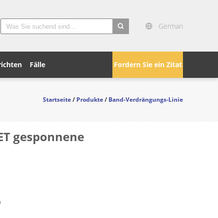
German
search
ichten
Fälle
Fordern Sie ein Zitat
Startseite
/
Produkte
/
Band-Verdrängungs-Linie
PET gesponnene
n