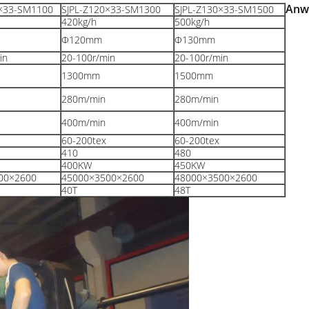
Anw
0×33-SM1100
SJPL-Z120×33-SM1300
SJPL-Z130×33-SM1500
420kg/h
500kg/h
Φ120mm
Φ130mm
in
20-100r/min
20-100r/min
1300mm
1500mm
280m/min
280m/min
400m/min
400m/min
60-200tex
60-200tex
410
480
400KW
450KW
00×2600
45000×3500×2600
48000×3500×2600
40T
48T