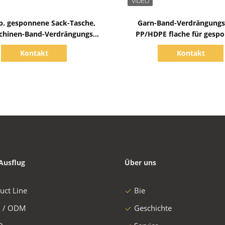
Zeige Details
Zeige Details
. gesponnene Sack-Tasche,
Garn-Band-Verdrängungs
chinen-Band-Verdrängungs-
PP/HDPE flache für gesp
e Prozess 500kg H macht
Zementsack-Behälter-Ta
Kontakt
Kontakt
Ausflug
Über uns
uct Line
Bie
 / ODM
Geschichte