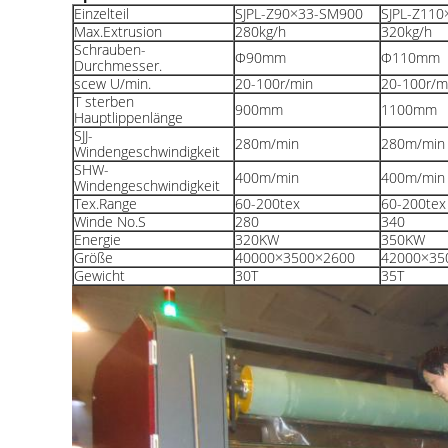
Einzelteil
SJPL-Z90×33-SM900
SJPL-Z11
Max.Extrusion
280kg/h
320kg/h
Schrauben-
Φ90mm
Φ110mm
Durchmesser.
scew U/min.
20-100r/min
20-100r/m
T sterben
900mm
1100mm
Hauptlippenlänge
SJJ-
280m/min
280m/min
Windengeschwindigkeit
SHW-
400m/min
400m/min
Windengeschwindigkeit
Tex.Range
60-200tex
60-200tex
Winde No.S
280
340
Energie
320KW
350KW
Größe
40000×3500×2600
42000×35
Gewicht
30T
35T