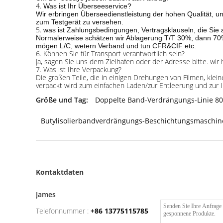
4.
Was ist Ihr Überseeservice?
Wir erbringen Überseedienstleistung der hohen Qualität, un
zum Testgerät zu versehen.
5.
was ist Zahlungsbedingungen, Vertragsklauseln, die Sie 
Normalerweise schätzen wir Ablagerung T/T 30%, dann 70%
mögen L/C, wetern Verband und tun CFR&CIF etc.
6. Können Sie für Transport verantwortlich sein?
Ja, sagen Sie uns dem Zielhafen oder der Adresse bitte. wir
7. Was ist Ihre Verpackung?
Die großen Teile, die in einigen Drehungen von Filmen, klein
verpackt wird zum einfachen Laden/zur Entleerung und zur I
Größe und Tag:
Doppelte Band-Verdrängungs-Linie 8
Butylisolierbandverdrängungs-Beschichtungsmaschin
Kontaktdaten
James
Telefonnummer :
+86 13775115785