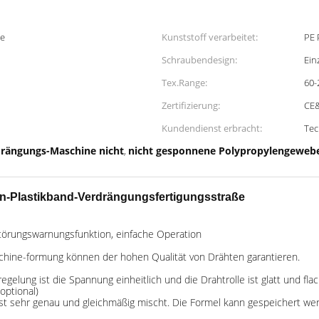
ie
Kunststoff verarbeitet:
PE 
Schraubendesign:
Ein
Tex.Range:
60-
Zertifizierung:
CE
Kundendienst erbracht:
Tec
rängungs-Maschine nicht
nicht gesponnene Polypropylengeweb
,
n-Plastikband-Verdrängungsfertigungsstraße
törungswarnungsfunktion, einfache Operation
chine-formung können der hohen Qualität von Drähten garantieren.
lung ist die Spannung einheitlich und die Drahtrolle ist glatt und flac
optional)
t sehr genau und gleichmäßig mischt. Die Formel kann gespeichert we