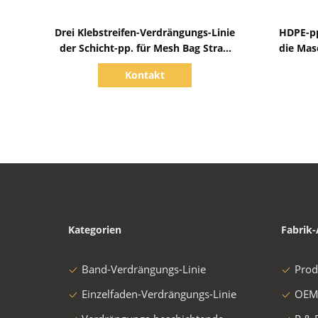
Zeige Details
Drei Klebstreifen-Verdrängungs-Linie
HDPE-pp
der Schicht-pp. für Mesh Bag Strap
die Mas
800mm
Lini
Kontakt
Kategorien
Fabrik-
Band-Verdrängungs-Linie
Prod
Einzelfaden-Verdrängungs-Linie
OEM