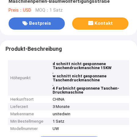
Maschinenperlen-Baumwollfertigungsstraße
Preis：USD
MOQ：1 Satz
Bestpreis
Kontakt
Produkt-Beschreibung
d schnitt nicht gesponnene
Taschendruckmaschine 15KW
,
w schnitt nicht gesponnene
Höhepunkt
Taschendruckmaschine
,
4 Farbnicht gesponnene Taschen-
Druckmaschine
Herkunftsort
CHINA
Lieferzeit
3 Monate
Markenname
unitedwin
Min Bestellmenge
1 Satz
Modellnummer
UW