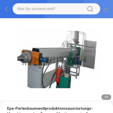
1
/
1
Epe-Perlenbaumwollproduktionsausrüstungs-