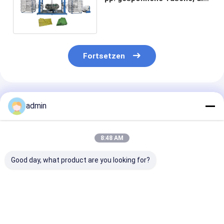
Machin Kreiswebstuhl-
Maschine herstellt
Fortsetzen
Empfohlene Produkte
admin
8:48 AM
Good day, what product are you looking for?
Linon-Mesh Bag
Vier Shuttles kleiner
Kunststoff
Onions-Tasche der
kreisförmiger
Kreisloom 10 S
Shuttle-SBY-650X4
Webstuhl aus Leno-
Jumbo Contai
vier Kreiswebstuhl-
Tasche für
Taschenmach