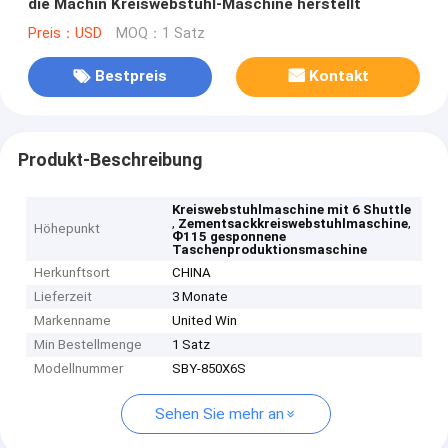
die Machin Kreiswebstuhl-Maschine herstellt
Preis：USD
MOQ：1 Satz
Bestpreis
Kontakt
Produkt-Beschreibung
Kreiswebstuhlmaschine mit 6 Shuttle
,
,
Zementsackkreiswebstuhlmaschine
Höhepunkt
Ф115 gesponnene
Taschenproduktionsmaschine
Herkunftsort
CHINA
Lieferzeit
3 Monate
Markenname
United Win
Min Bestellmenge
1 Satz
Modellnummer
SBY-850X6S
Sehen Sie mehr an