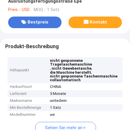
Ausrüstungsfertigungsstraße Epe
Preis：USD
MOQ：1 Satz
Bestpreis
Kontakt
Produkt-Beschreibung
nicht gesponnene
Tragetaschemaschine
,
,
nicht Gewebestasche
Höhepunkt
,
die Maschine herstellt
nicht gesponnene Taschenmaschine
vollautomatisch
Herkunftsort
CHINA
Lieferzeit
3 Monate
Markenname
unitedwin
Min Bestellmenge
1 Satz
Modellnummer
uw
Sehen Sie mehr an