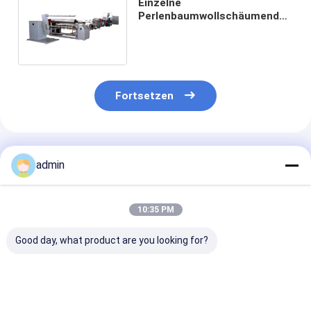
Einzelne
Perlenbaumwollschäumende
Verdrängungs-
Ausrüstungsfertigungsstraße
Epe
Fortsetzen
Empfohlene Produkte
admin
10:35 PM
Good day, what product are you looking for?
7.5 KW-
Verpackende
Plastikununte
Plastiknetzextrusionsleitung
Nettoplastiknettogemüsetasche
automatische