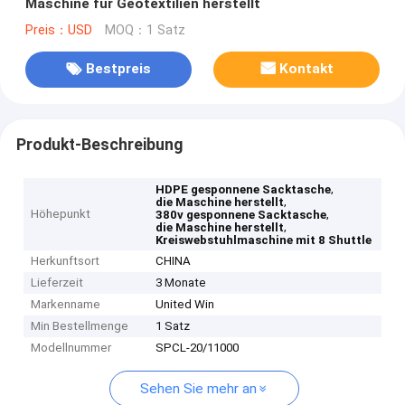
Maschine für Geotextilien herstellt
Preis：USD
MOQ：1 Satz
Bestpreis
Kontakt
Produkt-Beschreibung
,
HDPE gesponnene Sacktasche
,
die Maschine herstellt
Höhepunkt
,
380v gesponnene Sacktasche
,
die Maschine herstellt
Kreiswebstuhlmaschine mit 8 Shuttle
Herkunftsort
CHINA
Lieferzeit
3 Monate
Markenname
United Win
Min Bestellmenge
1 Satz
Modellnummer
SPCL-20/11000
Sehen Sie mehr an