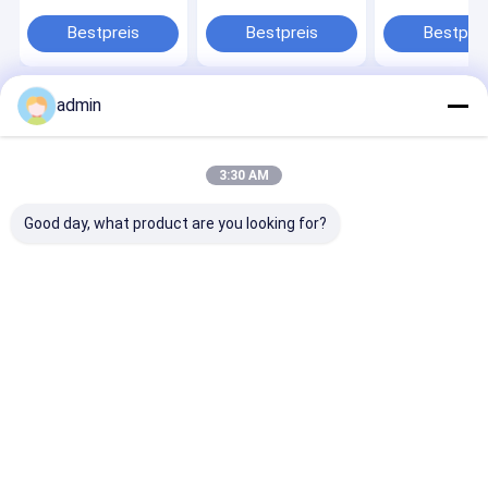
vier Kreiswebstuhl-
Tasche für
Taschenmach
Maschine
Gemüsepackung
Bestpreis
Bestpreis
Bestprei
admin
Startseite
Über uns
Kontakt
Desktop Site
Sitemap
Privacy Policy
Qualität
Band-Verdrängungs-Linie
China Fabrik.Copyright © 2026
3:30 AM
CHANGZHOU UNITED WIN PACK CO.,LTD. All Rights Reserved.
Good day, what product are you looking for?
Haus
Produkte
Videos