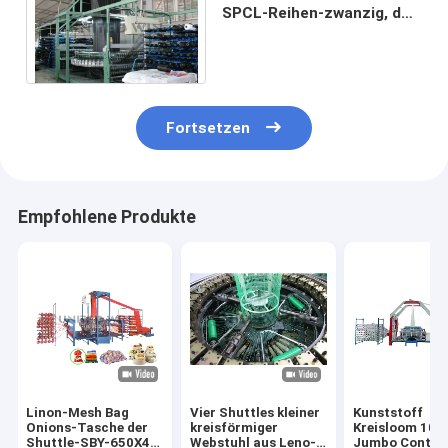
SPCL-Reihen-zwanzig, der
Maschine für Geotextilien
herstellt
Fortsetzen
Empfohlene Produkte
Linon-Mesh Bag
Vier Shuttles kleiner
Kunststoff
Onions-Tasche der
kreisförmiger
Kreisloom 10 S
Shuttle-SBY-650X4
Webstuhl aus Leno-
Jumbo Contai