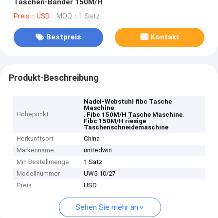
Taschen-Bänder 150M/H
Preis：USD
MOQ：1 Satz
Bestpreis
Kontakt
Produkt-Beschreibung
Nadel-Webstuhl fibc Tasche
Maschine
Höhepunkt
,
,
Fibc 150M/H Tasche Maschine
Fibc 150M/H riesige
Taschenschneidemaschine
Herkunftsort
China
Markenname
unitedwin
Min Bestellmenge
1 Satz
Modellnummer
UW5-10/27
Preis
USD
Sehen Sie mehr an