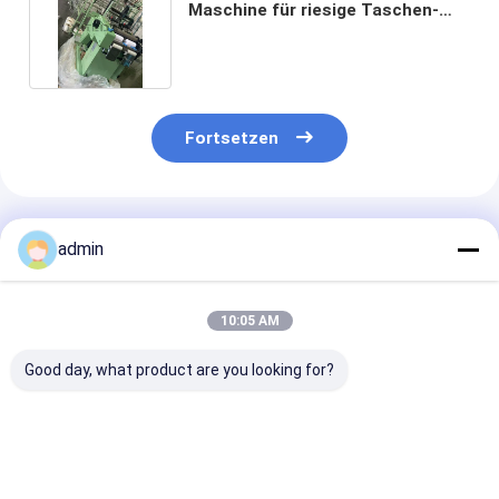
Maschine für riesige Taschen-
Bänder 150M/H
Fortsetzen
Empfohlene Produkte
admin
10:05 AM
Good day, what product are you looking for?
Automatische
IBC-Beutel-
angepasste 2/
"X""O"-Schneider,
Gurtbandwebmaschine
Farben
JUMBO-
Hochgeschwindigkeits-
Druckmaschine