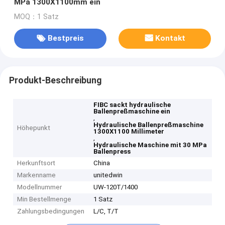
MPa 1300X1100mm ein
MOQ：1 Satz
Bestpreis
Kontakt
Produkt-Beschreibung
FIBC sackt hydraulische
Ballenpreßmaschine ein
,
Hydraulische Ballenpreßmaschine
Höhepunkt
1300X1100 Millimeter
,
Hydraulische Maschine mit 30 MPa
Ballenpress
Herkunftsort
China
Markenname
unitedwin
Modellnummer
UW-120T/1400
Min Bestellmenge
1 Satz
Zahlungsbedingungen
L/C, T/T