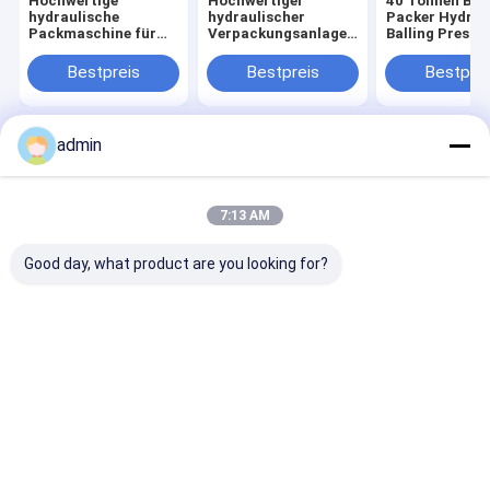
Hochwertige
Hochwertiger
40 Tonnen Ball
hydraulische
hydraulischer
Packer Hydrau
Packmaschine für
Verpackungsanlagen
Balling Press
Jumbo-Säcke 100T
für PP-Gewebe
Maschine PP
Plastikbeutel 
Bestpreis
Bestpreis
Bestprei
admin
Startseite
Über uns
Kontakt
Desktop Site
Sitemap
Privacy Policy
Qualität
Band-Verdrängungs-Linie
China Fabrik.Copyright © 2026
7:13 AM
CHANGZHOU UNITED WIN PACK CO.,LTD. All Rights Reserved.
Good day, what product are you looking for?
Haus
Produkte
Videos