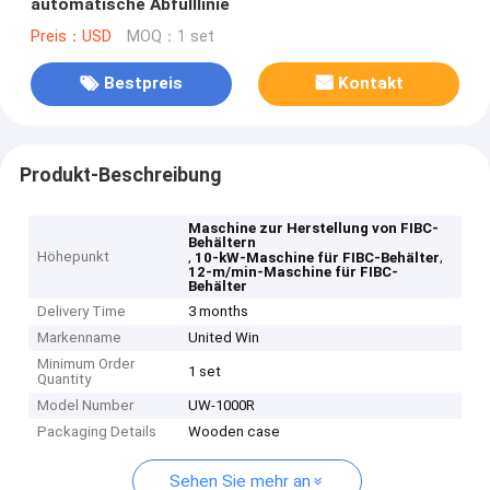
automatische Abfülllinie
Preis：USD
MOQ：1 set
Bestpreis
Kontakt
Produkt-Beschreibung
Maschine zur Herstellung von FIBC-
Behältern
Höhepunkt
,
,
10-kW-Maschine für FIBC-Behälter
12-m/min-Maschine für FIBC-
Behälter
Delivery Time
3 months
Markenname
United Win
Minimum Order
1 set
Quantity
Model Number
UW-1000R
Packaging Details
Wooden case
Sehen Sie mehr an