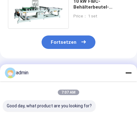
10 kW FIBC-
Behälterbeutel-
Rollmaschine für
Price： 1 set
automatische
Abfülllinie
Fortsetzen
Empfohlene Produkte
admin
7:07 AM
Good day, what product are you looking for?
Automatische
IBC-Beutel-
angepasste 2/
"X""O"-Schneider,
Gurtbandwebmaschine
Farben