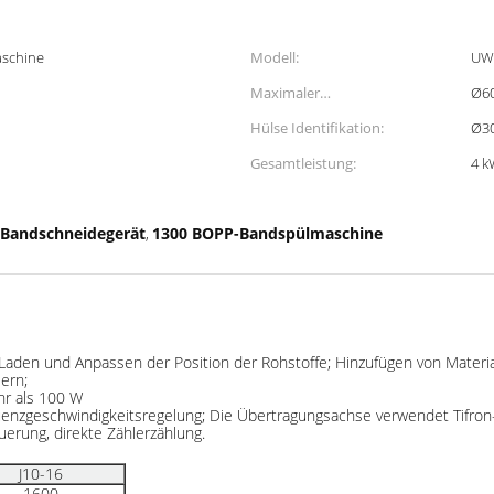
aschine
Modell:
UW-
Maximaler
Ø6
Abwickelndurchmesser.:
Hülse Identifikation:
Ø3
Gesamtleistung:
4 k
-Bandschneidegerät
1300 BOPP-Bandspülmaschine
,
den und Anpassen der Position der Rohstoffe; Hinzufügen von Materia
ern;
hr als 100 W
enzgeschwindigkeitsregelung; Die Übertragungsachse verwendet Tifron-R
erung, direkte Zählerzählung.
J10-16
1600