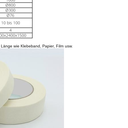
Ø800
Ø300
Ø76
10 bis 100
4
00x2400x1500
 Länge wie Klebeband, Papier, Film usw.