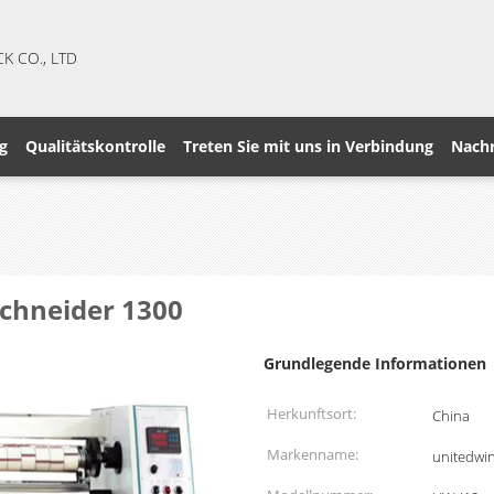
CK CO., LTD
g
Qualitätskontrolle
Treten Sie mit uns in Verbindung
Nachr
chneider 1300
Grundlegende Informationen
Herkunftsort:
China
Markenname:
unitedwi