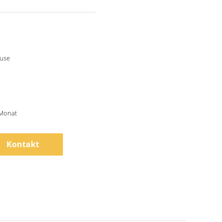
use
/Monat
Kontakt