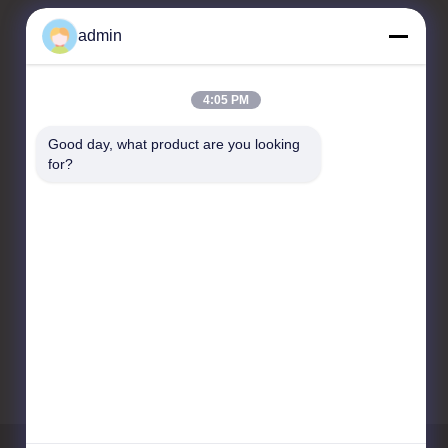
admin
Kontakt
4:05 PM
CHANGZHOU UNITED WIN
Good day, what product are you looking 
PACK CO.,LTD
for?
Raum 201 & 202, Gebäude
A, Nr. 7 Longhui Road,
Wujin National High-tech
Zone, Changzhou City,
Provinz Jiangsu, China
86-519-88676387
daisun@vip.163.com