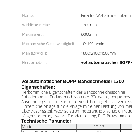
Name:
Einzelne Wellenrückspulenm
Wirkliche Breite:
1300 mm
Maximaler
Ø300mm
Rückspulendurchmesser.:
Mechanische Geschwindigkeit:
10~100m/min
Maß (LxWxH):
1800x2100x1500mm
vollautomatischer BOPP
Hervorheben:
Vollautomatischer BOPP-Bandschneider 1300
Eigenschaften:
Herkömmliche Eigenschaften der Bandschneidmaschine
Entlademodus: Entlademodus an der Rückseite, bequemes La
Ausdehnungsrad mit Form, die Ausdehnungseffekte verbess
Einheitliche Anlage für die Anlage mit einer Leistung von me
Übertragungsteil: Wechselstrommotorantrieb, variable Frequ
Längensteuerung: wahre Farbdarstellung, PLC-Programmsteu
Technische Parameter:
Modell
J10-13
Wirkliche Breite (mm)
1300