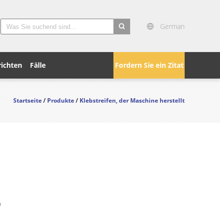
German
search
ichten
Fälle
Fordern Sie ein Zitat
Startseite
/
Produkte
/
Klebstreifen, der Maschine herstellt
n