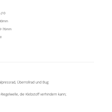
J10
00mm
0~76mm
W
lpressrad, Überrollrad und Bug
iegelwelle, die Klebstoff verhindern kann;