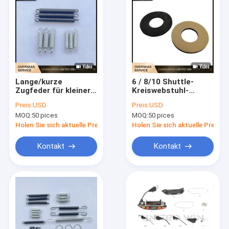
Lange/kurze
6 / 8/10 Shuttle-
Zugfeder für kleiner
Kreiswebstuhl-
Nocken-
Ersatzteile waschen
Preis:
USD
Preis:
USD
Kreiswebstuhl-
die Auflage ab, die
MOQ:
50 pices
MOQ:
50 pices
Ersatzteile sechs
105mm mit
Shuttle
Seitenverkleidung
Holen Sie sich aktuelle Preis
Holen Sie sich aktuelle Preis
zusammenbringt
Kontakt
Kontakt
Haus
Produkte
Videos