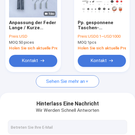
Über uns
Fabrik-Ausflug
Anpassung der Feder
Pp. gesponnene
Lange / Kurze
Taschen-
Qualitätskontrolle
Spannungsfeder für
Kreiswebstuhl-
Preis:
USD
Preis:
USD0.1~USD1000
kleine Kammer
Ersatzteile fahren
MOQ:
50 pices
MOQ:
1pcs
Kreislaufwebe
Körper-Shuttle-Rad-
Treten Sie mit uns in Verbindung
Ersatzteile
Führungsbügel hin-
Holen Sie sich aktuelle Preis
Holen Sie sich aktuelle Preis
und her
Nachrichten
Kontakt
Kontakt
Fälle
Sehen Sie mehr an
Fordern Sie ein Zitat
Hinterlass Eine Nachricht
Wir Werden Schnell Antworten
Band-Verdrängungs-Linie
Einzelfaden-Verdrängungs-Linie