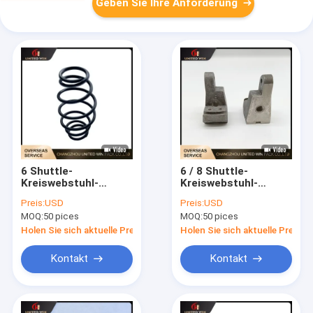
Geben Sie Ihre Anforderung
6 Shuttle-
6 / 8 Shuttle-
Kreiswebstuhl-
Kreiswebstuhl-
Ersatzteil-Taillen-
Ersatzteile bügeln
Preis:
USD
Preis:
USD
Trommel-Olive Type
hinteren tragenden
MOQ:
50 pices
MOQ:
50 pices
Spring For Small-
Block für planaren
Nocken
Nocken
Holen Sie sich aktuelle Preis
Holen Sie sich aktuelle Preis
Kontakt
Kontakt