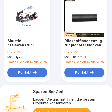
Shuttle-
Rückholflaschenzug
Kreiswebstuhl-
für planarer Nocken-
Ersatzteile CS-6S CS
Shuttle-
Preis:
USD
Preis:
USD
Führungsbügel
Kreiswebstuhl-
MOQ:
1pcs
MOQ:
10 PICES
Ersatzteile
Holen Sie sich aktuelle Preis
Holen Sie sich aktuelle Preis
Kontakt
Kontakt
Sparen Sie Zeit
Lassen Sie uns mit Ihnen die besten
Produkte kontaktieren.