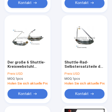
Kontakt
Kontakt
Der große 6 Shuttle-
Shuttle-Rad-
Kreiswebstuhl
Selbstersatzteile der
erspart
Shuttle-
Preis:
USD
Preis:
USD
2200x6/1350x6
Kreiswebstuhl-
MOQ:
1pcs
MOQ:
1pcs
Ersatzteil-SBY-
750x6G
Holen Sie sich aktuelle Preis
Holen Sie sich aktuelle Preis
Kontakt
Kontakt