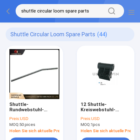
Shuttle Circular Loom Spare Parts
(44)
Shuttle-
12 Shuttle-
Rundwebstuhl-
Kreiswebstuhl-
Ersatzteil-
Ersatzteil-Schieber-
Preis:
USD
Preis:
USD
Einführrohr für
Versammlung ATA
MOQ:
50 pices
MOQ:
1pcs
6/8/10
Creation SBY-8506S
Holen Sie sich aktuelle Preis
Holen Sie sich aktuelle Preis