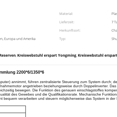
Material:
Pla
Lieferzeit:
7 T
Herkunftsort:
Cha
ten, Europa und Amerika
Typ:
Shu
-Reserven
Kreiswebstuhl erspart Yongming
Kreiswebstuhl erspar
,
,
sammlung 2200*6/1350*6
puter) annimmt, führen zentralisierte Steuerung zum System durch; d
fnahmemotor angetrieben beziehungsweise durch Doppelinverter. Das 
leichzeitig bewegen. Die Funktion des genauen einschlagstoffes komp
ualität des Gewebes und die Qualifikationsrate. Mechanische Funktio
nt bequem verarbeiten und steuern möglicherweise das System in der 