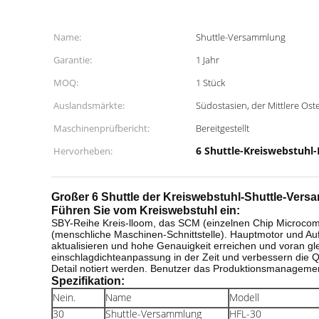
Name:
Shuttle-Versammlung
Garantie:
1 Jahr
MOQ:
1 Stück
Auslandsmärkte:
Südostasien, der Mittlere Os
Maschinenprüfbericht:
Bereitgestellt
6 Shuttle-Kreiswebstuhl
Hervorheben:
Großer 6 Shuttle der Kreiswebstuhl-Shuttle-Ver
Führen Sie vom Kreiswebstuhl ein:
SBY-Reihe Kreis-lloom, das SCM (einzelnen Chip Microcom
(menschliche Maschinen-Schnittstelle). Hauptmotor und Au
aktualisieren und hohe Genauigkeit erreichen und voran g
einschlagdichteanpassung in der Zeit und verbessern die Q
Detail notiert werden. Benutzer das Produktionsmanageme
Spezifikation:
Nein.
Name
Modell
30
Shuttle-Versammlung
HFL-30