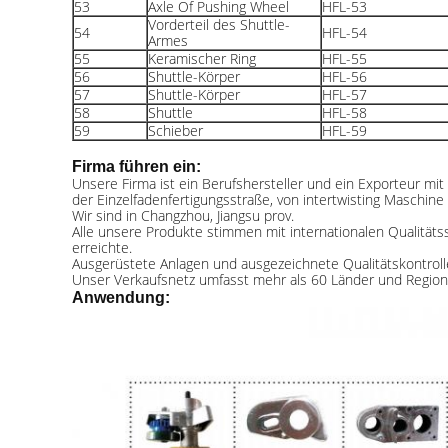
53
Axle Of Pushing Wheel
HFL-53
Vorderteil des Shuttle-
54
HFL-54
Armes
55
Keramischer Ring
HFL-55
56
Shuttle-Körper
HFL-56
57
Shuttle-Körper
HFL-57
58
Shuttle
HFL-58
59
Schieber
HFL-59
Firma führen ein:
Unsere Firma ist ein Berufshersteller und ein Exporteur 
der Einzelfadenfertigungsstraße, von intertwisting Maschine
Wir sind in Changzhou, Jiangsu prov.
Alle unsere Produkte stimmen mit internationalen Qualitäts
erreichte.
Ausgerüstete Anlagen und ausgezeichnete Qualitätskontroll
Unser Verkaufsnetz umfasst mehr als 60 Länder und Regionen
Anwendung: