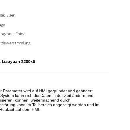
stik, Eisen
age
ngzhou, China
ttle-Versammlung
t Liaoyuan 2200x6
er Parameter wird auf HMI gegründet und geändert
System kann sich die Daten in der Zeit ändern und
ensieren, können, weitermachend durch
nsstörung kann im Teilbereich angezeigt werden und im
Realzeit auf dem HMI.