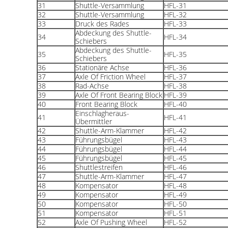
31
Shuttle-Versammlung
HFL-31
32
Shuttle-Versammlung
HFL-32
33
Druck des Rades
HFL-33
Abdeckung des Shuttle-
34
HFL-34
Schiebers
Abdeckung des Shuttle-
35
HFL-35
Schiebers
36
Stationäre Achse
HFL-36
37
Axle Of Friction Wheel
HFL-37
38
Rad-Achse
HFL-38
39
Axle Of Front Bearing Block
HFL-39
40
Front Bearing Block
HFL-40
Einschlagheraus-
41
HFL-41
Übermittler
42
Shuttle-Arm-Klammer
HFL-42
43
Führungsbügel
HFL-43
44
Führungsbügel
HFL-44
45
Führungsbügel
HFL-45
46
Shuttlestreifen
HFL-46
47
Shuttle-Arm-Klammer
HFL-47
48
Kompensator
HFL-48
49
Kompensator
HFL-49
50
Kompensator
HFL-50
51
Kompensator
HFL-51
52
Axle Of Pushing Wheel
HFL-52