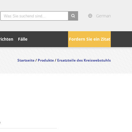
German
search
ichten
Fälle
Fordern Sie ein Zitat
Startseite
/
Produkte
/
Ersatzteile des Kreiswebstuhls
n