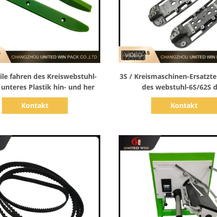
Zeige Details
Zeige Details
ile fahren des Kreiswebstuhl-
3S / Kreismaschinen-Ersatzte
unteres Plastik hin- und her
des webstuhl-6S/62S 
kundengerechten Körper hin
Kontakt
Kontakt