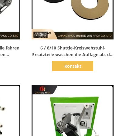
Zeige Details
ile fahren
6 / 8/10 Shuttle-Kreiswebstuhl-
den
Ersatzteile waschen die Auflage ab, die
- und her
105mm mit Seitenverkleidung
Kontakt
zusammenbringt