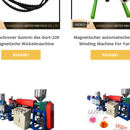
Zeige Details
Zeige Details
ynchroner Gummi des Gurt-220
Magnetischer automatische
agnetische Wickelmaschine
Winding Machine For Yar
Verdrängungs-Linie aus
Kontakt
Kontakt