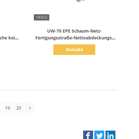
Zeige Details
UW-70 EPE Schaum-Netz-
che keine
Fertigungsstraße-Nettoabdeckungs-
ng
Maschinen-Ausrüstung
Kontakt
19
20