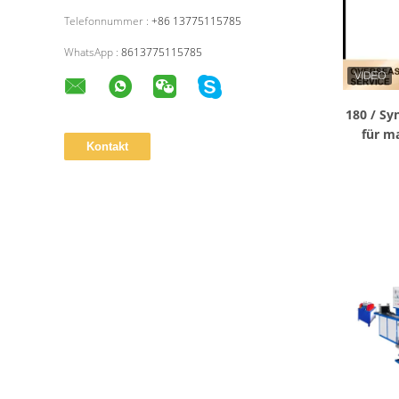
Telefonnummer :
+86 13775115785
WhatsApp :
8613775115785
180 / S
für m