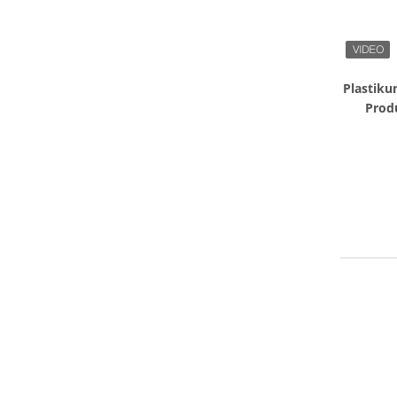
Plastiku
Prod
Net