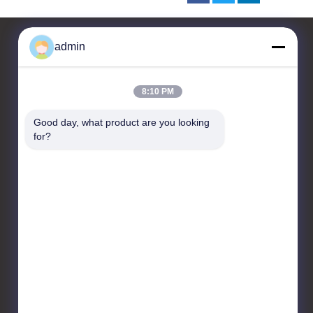
admin
Kontakt
8:10 PM
CHANGZHOU UNITED WIN
Good day, what product are you looking 
PACK CO.,LTD
for?
Raum 201 & 202, Gebäude
A, Nr. 7 Longhui Road,
Wujin National High-tech
Zone, Changzhou City,
Provinz Jiangsu, China
86-519-88676387
daisun@vip.163.com