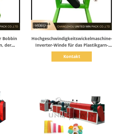
Zeige Details
r Bobbin
Hochgeschwindigkeitswickelmaschine-
n, der
Inverter-Winde für das Plastikgarn-
dehnt
Ausdehnen
Kontakt