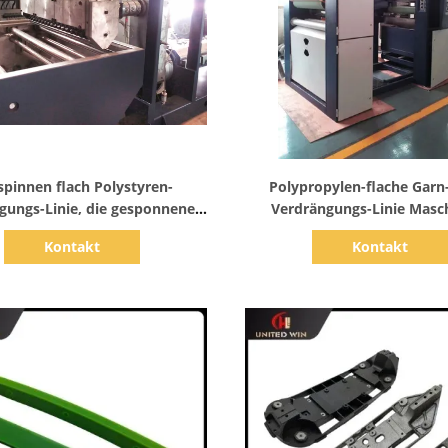
Zeige Details
Zeige Details
spinnen flach Polystyren-
Polypropylen-flache Garn
gungs-Linie, die gesponnener
Verdrängungs-Linie Masc
-Plastikdraht 250kg/H 90mm
1100mm gesponnene S
Kontakt
Kontakt
maschinell bearbeiten
Fertigungsstraße