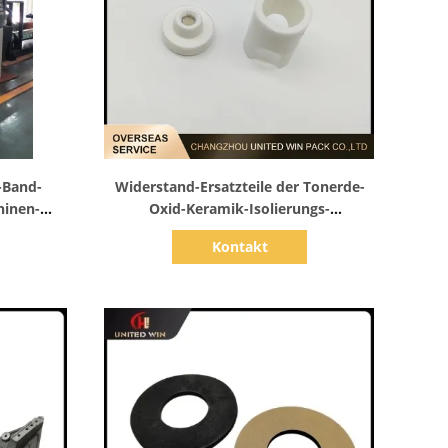
Zeige Details
-Band-
Widerstand-Ersatzteile der Tonerde-
hinen-
Oxid-Keramik-Isolierungs-
ack-
Sicherheitsverschluss-hohen
Kontakt
Temperatur