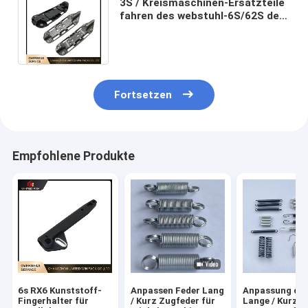
3S / Kreismaschinen-Ersatzteile
fahren des webstuhl-6S/62S den
kundengerechten Körper hin- und
her
Fortsetzen
Empfohlene Produkte
6s RX6 Kunststoff-
Anpassen Feder Lang
Anpassung der
Fingerhalter für
/ Kurz Zugfeder für
Lange / Kurze