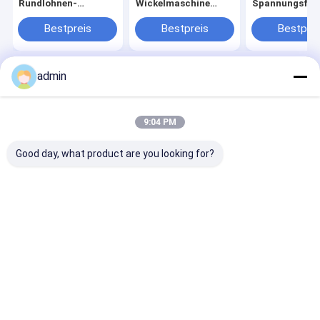
Rundlohnen-
Wickelmaschine
Spannungsfede
Ersatzteile
Ersatzteile
kleine Kammer
Kreislaufwebe
Bestpreis
Bestpreis
Bestprei
Ersatzteile
admin
Startseite
Über uns
Kontakt
Desktop Site
Sitemap
Privacy Policy
Qualität
Band-Verdrängungs-Linie
China Fabrik.Copyright © 2026
9:04 PM
CHANGZHOU UNITED WIN PACK CO.,LTD. All Rights Reserved.
Good day, what product are you looking for?
Haus
Produkte
Videos