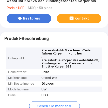
webstuhl-6S/62S den kundengerechten Körper hin-
und her
Preis：USD
MOQ：50 pices
Bestpreis
Kontakt
Produkt-Beschreibung
Kreiswebstuhl-Maschinen-Teile
fahren Körper hin- und her
,
Höhepunkt
,
Kreisshuttle-Körper des webstuhl-6S
Kundengerechter Kreiswebstuhl-
Shuttle-Körper 62S
Herkunftsort
China
Markenname
United Win
Min Bestellmenge
50 pices
Modellnummer
UW
Preis
USD
Sehen Sie mehr an