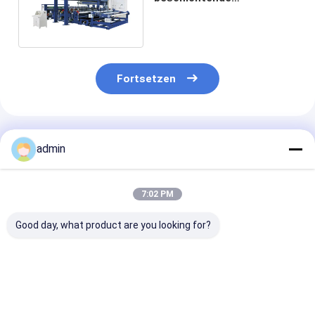
Laminierungs-Maschine
LDPE pp. für gesponnene
Tasche
Fortsetzen
Empfohlene Produkte
admin
7:02 PM
Good day, what product are you looking for?
SJ120-
LM-90900
BOPP gesponn
FMS2400Jumbo
Laminationsmaschine
Stoff-intellig
Taschenlaminierungsmaschine
für die
lamellierende
Kunststoffextrudierung
Maschine für 