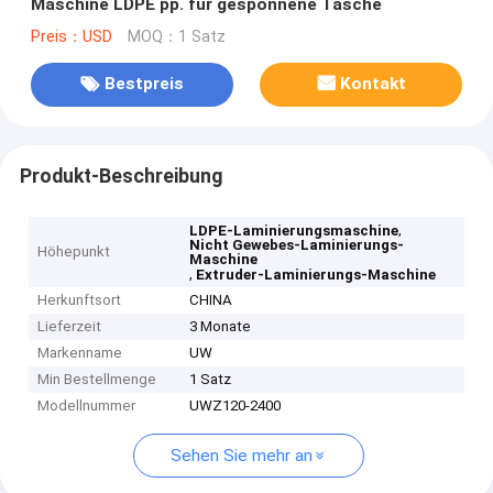
Maschine LDPE pp. für gesponnene Tasche
Preis：USD
MOQ：1 Satz
Bestpreis
Kontakt
Produkt-Beschreibung
,
LDPE-Laminierungsmaschine
Nicht Gewebes-Laminierungs-
Höhepunkt
Maschine
,
Extruder-Laminierungs-Maschine
Herkunftsort
CHINA
Lieferzeit
3 Monate
Markenname
UW
Min Bestellmenge
1 Satz
Modellnummer
UWZ120-2400
Sehen Sie mehr an