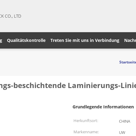
CK CO., LTD
g
Qualitätskontrolle
Treten Sie mit uns in Verbindung
Nachr
Startseit
gs-beschichtende Laminierungs-Lini
Grundlegende Informationen
Herkunftsort:
CHINA
Markenname:
UW