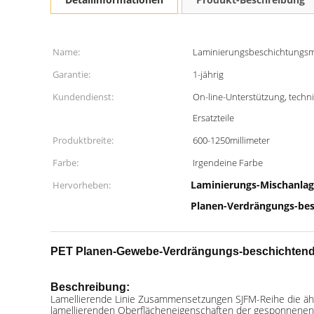
Name:
Laminierungsbeschichtungs
Garantie:
1-jährig
Kundendienst:
On-line-Unterstützung, techn
Ersatzteile
Produktbreite:
600-1250millimeter
Farbe:
Irgendeine Farbe
Laminierungs-Mischanla
Hervorheben:
Planen-Verdrängungs-bes
PET Planen-Gewebe-
Verdrängungs-beschichtend
Beschreibung:
Lamellierende Linie Zusammensetzungen SJFM-Reihe die ähn
lamellierenden Oberflächeneigenschaften der gesponnenen 