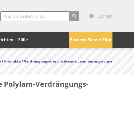
German
search
ichten
Fälle
Fordern Sie ein Zitat
e
/
Produkte
/
Verdrängungs-beschichtende Laminierungs-Linie
e Polylam-Verdrängungs-