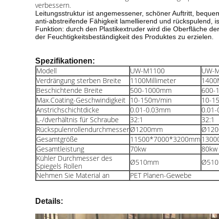
verbessern.
Leitungsstruktur ist angemessener, schöner Auftritt, beque
anti-abstreifende Fähigkeit lamellierend und rückspulend, i
Funktion: durch den Plastikextruder wird die Oberfläche d
der Feuchtigkeitsbeständigkeit des Produktes zu erzielen.
Spezifikationen:
Modell
UW-M1100
UW-M
Verdrängung sterben Breite
1100
Millimeter
1400
Beschichtende Breite
500-1000mm
600-
Max.Coating-Geschwindigkeit
10-150m/min
10-1
Anstrichschichtdicke
0.01-0.03mm
0.01
L-/dverhältnis für Schraube
32:1
32:1
Rückspulenrollendurchmesser
Ø1200mm
Ø12
Gesamtgröße
11500*7000*3200mm
1300
Gesamtleistung
70kw
80kw
Kühler Durchmesser des
Ø510mm
Ø51
Spiegels Rollen
Nehmen Sie Material an
PET Planen-Gewebe
Details: