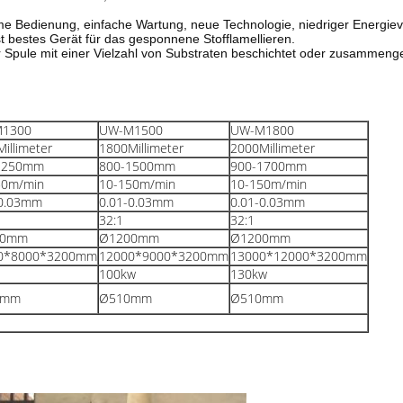
me Bedienung, einfache Wartung, neue Technologie, niedriger Energieve
st bestes Gerät für das gesponnene Stofflamellieren.
er Spule mit einer Vielzahl von Substraten beschichtet oder zusammeng
1300
UW-M1500
UW-M1800
Millimeter
1800
Millimeter
2000
Millimeter
1250mm
800-1500mm
900-1700mm
50m/min
10-150m/min
10-150m/min
-0.03mm
0.01-0.03mm
0.01-0.03mm
32:1
32:1
00mm
Ø1200mm
Ø1200mm
0*8000*3200mm
12000*9000*3200mm
13000*12000*3200mm
100kw
130kw
0mm
Ø510mm
Ø510mm