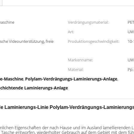
maschine
Verdrängungsmaterial:
PET
Art:
UW
ische Videounterstützung, freie
Produktionsgeschwindigkeit:
10-
Markenname:
UW
Material:
Pp.
ge-Maschine
Polylam-Verdrängungs-Laminierungs-Anlage
,
,
chichtende Laminierungs-Anlage
e Laminierungs-Linie
Polylam-Verdrängungs-Laminierung
lichen Eigenschaften der nach Hause und im Ausland lamellierenden Li
Tasche entworfen, wiederholter Gebrauch auf dem Gebiet mit dem führ