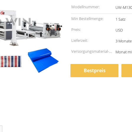
Modellnummer:
UW-M130
Min Bestellmenge:
1 Satz
Preis:
USD
Lieferzeit:
3 Monate
Versorgungsmaterial-
Monat mit
Fähigkeit:
Bestpreis