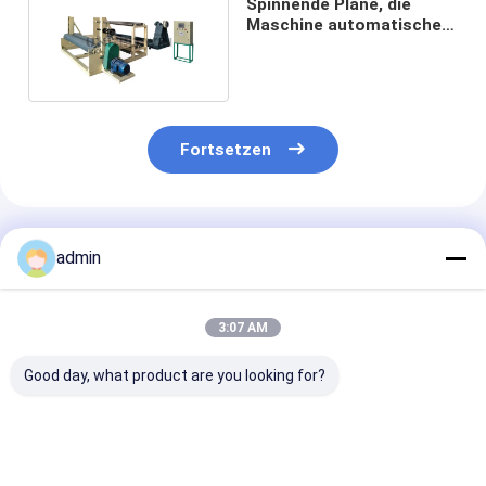
Spinnende Plane, die
Maschine automatische
Rewinder-Maschine 10KW
herstellt
Fortsetzen
Empfohlene Produkte
admin
3:07 AM
Good day, what product are you looking for?
Pvc 6KW Einkopf-
Pvc-
Pvc-
Upvc-
Schweißmaschine
Schweißmasch