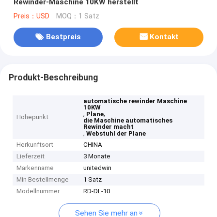
Rewinder-Maschine 10KW herstellt
Preis：USD
MOQ：1 Satz
Bestpreis
Kontakt
Produkt-Beschreibung
automatische rewinder Maschine
10KW
,
,
Plane
Höhepunkt
die Maschine automatisches
Rewinder macht
,
Webstuhl der Plane
Herkunftsort
CHINA
Lieferzeit
3 Monate
Markenname
unitedwin
Min Bestellmenge
1 Satz
Modellnummer
RD-DL-10
Sehen Sie mehr an