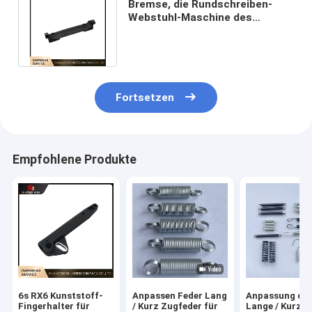
Bremse, die Rundschreiben-
Webstuhl-Maschine des
Ersatzteil-planare Nocken-
6/8/10 trägt
Fortsetzen
Empfohlene Produkte
6s RX6 Kunststoff-
Anpassen Feder Lang
Anpassung der
Fingerhalter für
/ Kurz Zugfeder für
Lange / Kurze