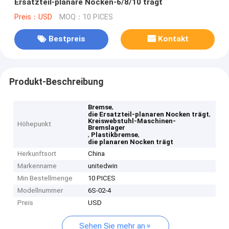
Ersatzteil-planare Nocken-6/8/10 trägt
Preis：USD
MOQ：10 PICES
Bestpreis
Kontakt
Produkt-Beschreibung
,
Bremse
,
die Ersatzteil-planaren Nocken trägt
Kreiswebstuhl-Maschinen-
Höhepunkt
Bremslager
,
,
Plastikbremse
die planaren Nocken trägt
Herkunftsort
China
Markenname
unitedwin
Min Bestellmenge
10 PICES
Modellnummer
6S-02-4
Preis
USD
Sehen Sie mehr an