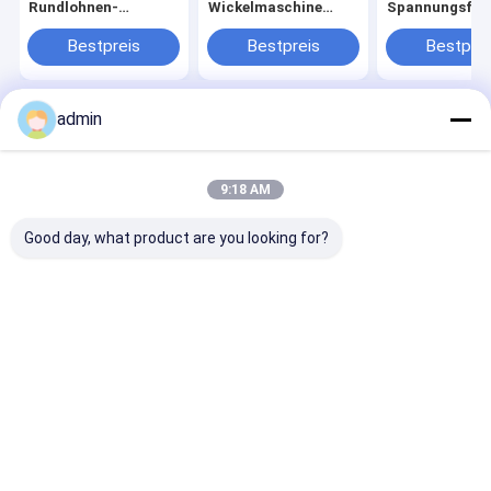
Rundlohnen-
Wickelmaschine
Spannungsfede
Ersatzteile
Ersatzteile
kleine Kammer
Kreislaufwebe
Bestpreis
Bestpreis
Bestprei
Ersatzteile
admin
Startseite
Über uns
Kontakt
Desktop Site
Sitemap
Privacy Policy
Qualität
Band-Verdrängungs-Linie
China Fabrik.Copyright © 2026
9:18 AM
CHANGZHOU UNITED WIN PACK CO.,LTD. All Rights Reserved.
Good day, what product are you looking for?
Haus
Produkte
Videos