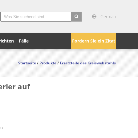
German
search
ichten
Fälle
Fordern Sie ein Zitat
Startseite
/
Produkte
/
Ersatzteile des Kreiswebstuhls
rier auf
in