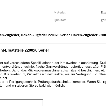
Material:
Eis
Qualität:
gar
en-Zugfeder
Haken-Zugfeder 2200x6 Serier
Haken-Zugfeder 220
,
,
-Ersatzteile 2200x6 Serier
ert auf verschiedene Spezifikationen der Kreiswebstuhlausrüstung, Drah
lamentverdrängungslinie, flache Garnverdrängungsfertigungsstraße, FI
drehen, Band, das Rückspulenmaschine aufschlitzend beschichten, etc
, Kreiswebstuhl, Wickelmaschinezusätze, wie zur Verfügung: Shuttleeinh
, ect.
erne Fertigungstechnik, Prüfungsdurchschnitte komplett. Wenn Sie ir
en und wir zitieren Sie so bald wie möglich.