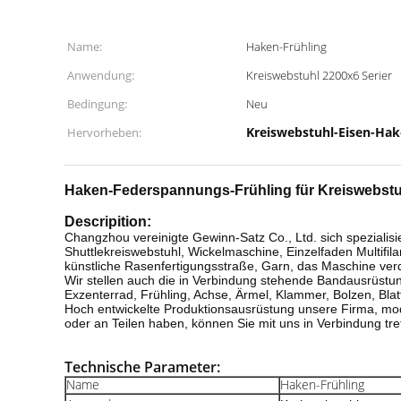
Name:
Haken-Frühling
Anwendung:
Kreiswebstuhl 2200x6 Serier
Bedingung:
Neu
Kreiswebstuhl-Eisen-Hak
Hervorheben:
Haken-Federspannungs-Frühling für Kreiswebstuhl
Descripition:
Changzhou vereinigte Gewinn-Satz Co., Ltd. sich spezialisi
Shuttlekreiswebstuhl, Wickelmaschine, Einzelfaden Multifi
künstliche Rasenfertigungsstraße, Garn, das Maschine ver
Wir stellen auch die in Verbindung stehende Bandausrüstung
Exzenterrad, Frühling, Achse, Ärmel, Klammer, Bolzen, Blatt
Hoch entwickelte Produktionsausrüstung unsere Firma, mod
oder an Teilen haben, können Sie mit uns in Verbindung tret
Technische Parameter:
Name
Haken-Frühling