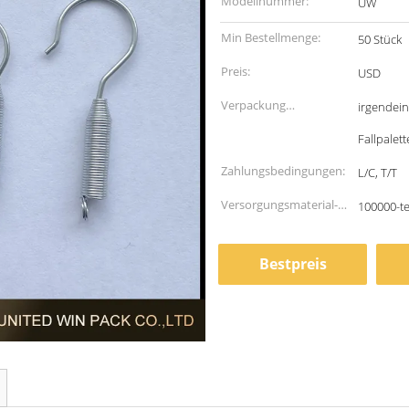
Modellnummer:
UW
Min Bestellmenge:
50 Stück
Preis:
USD
Verpackung
irgendein
Informationen:
Fallpalet
Zahlungsbedingungen:
L/C, T/T
Versorgungsmaterial-
100000-te
Fähigkeit:
Bestpreis