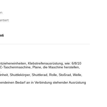
en
antiert
0x6
tzieheneinheiten, Klebstreifenausrüstung, wie: 6/8/10
BC-Taschenmaschine, Plane, die Maschine herstellen,
.
eit, Shuttlekörper, Shuttlerad, Rolle, Stoßrad, Welle,
gendeinen Bedarf an in Verbindung stehender Ausrüstung