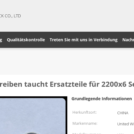
CK CO., LTD
g
Qualitätskontrolle
Treten Sie mit uns in Verbindung
Nachr
iben taucht Ersatzteile für 2200x6 Se
Grundlegende Informationen
Herkunftsort:
CHINA
Markenname:
United W