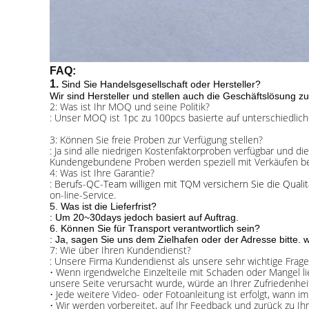
FAQ:
1.
Sind Sie Handelsgesellschaft oder Hersteller?
Wir sind Hersteller und stellen auch die Geschäftslösung z
2: Was ist Ihr MOQ und seine Politik?
: Unser MOQ ist 1pc zu 100pcs basierte auf unterschiedliche
3: Können Sie freie Proben zur Verfügung stellen?
: Ja sind alle niedrigen Kostenfaktorproben verfügbar und die
Kundengebundene Proben werden speziell mit Verkäufen b
4: Was ist Ihre Garantie?
:
Berufs-QC-Team willigen mit TQM versichern Sie die Qualitä
on-line-Service.
5.
Was ist die Lieferfrist?
:
Um 20~30days jedoch basiert auf Auftrag.
6.
Können Sie für Transport verantwortlich sein?
:
Ja, sagen Sie uns dem Zielhafen oder der Adresse bitte. 
7: Wie über Ihren Kundendienst?
: Unsere Firma Kundendienst als unsere sehr wichtige Fra
•
Wenn irgendwelche Einzelteile mit Schaden oder Mangel lie
unsere Seite verursacht wurde, würde an Ihrer Zufriedenhei
•
Jede weitere Video- oder Fotoanleitung ist erfolgt, wann 
•
Wir werden vorbereitet, auf Ihr Feedback und zurück zu I