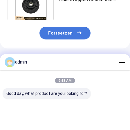
Shuttle-Rad-SBY-850X6S
Fortsetzen
Empfohlene Produkte
admin
9:48 AM
Good day, what product are you looking for?
6s RX6 Kunststoff-
Anpassen Feder Lang
Anpassung der
Fingerhalter für
/ Kurz Zugfeder für
Lange / Kurze
Rundlohnen-
Wickelmaschine
Spannungsfede
Ersatzteile
Ersatzteile
kleine Kammer