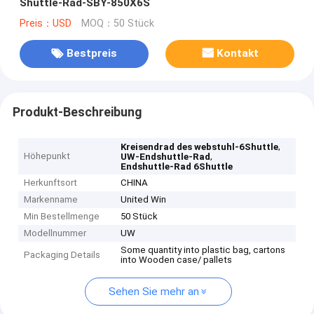
Shuttle-Rad-SBY-850X6S
Preis：USD
MOQ：50 Stück
Bestpreis
Kontakt
Produkt-Beschreibung
,
Kreisendrad des webstuhl-6Shuttle
Höhepunkt
,
UW-Endshuttle-Rad
Endshuttle-Rad 6Shuttle
Herkunftsort
CHINA
Markenname
United Win
Min Bestellmenge
50 Stück
Modellnummer
UW
Some quantity into plastic bag, cartons
Packaging Details
into Wooden case/ pallets
Sehen Sie mehr an