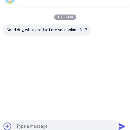
Unsere Kategorien
10:33 AM
Good day, what product are you looking for?
Band-Verdrängungs-
Einzelfaden-
Verdrängungs
Linie
Verdrängungs-Linie
beschichtende
Laminierungs-
Startseite
Über uns
Kontakt
Desktop Site
Sitemap
Privacy Policy
Qualität
Band-Verdrängungs-Linie
China Fabrik.Copyright © 2026
CHANGZHOU UNITED WIN PACK CO.,LTD. All Rights Reserved.