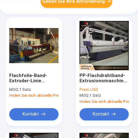
Geben Sie Ihre Anforderung
Flachfolie-Band-
PP-Flachdrahtband-
Extruder-Linie
Extrusionsmaschine
gesponnene
Kunststoff-
MOQ:
1 Satz
Preis:
USD
Taschen-
Extrusionsfolie
Holen Sie sich aktuelle Preis
MOQ:
1 Satz
Produktions-
Strecklinie 2000Tex
Maschinerie-
Holen Sie sich aktuelle Preis
Plastikfabrik
Kontakt
Kontakt