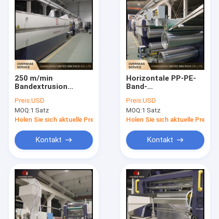
250 m/min
Horizontale PP-PE-
Bandextrusion
Band-
Stretching
Extrusionsmaschine
Preis:
USD
Preis:
USD
Produktionslinie
für die
MOQ:
1 Satz
MOQ:
1 Satz
Hartdraht 110 kW
Produktionslinie für
gewebte Taschen
Holen Sie sich aktuelle Preis
Holen Sie sich aktuelle Preis
Kontakt
Kontakt
Haus
Produkte
Videos