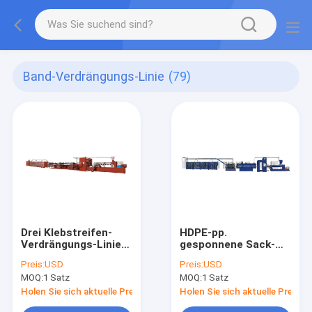
Band-Verdrängungs-Linie
(79)
Drei Klebstreifen-
HDPE-pp.
Verdrängungs-Linie
gesponnene Sack-
der Schicht-pp. für
Tasche, die
Preis:
USD
Preis:
USD
Mesh Bag Strap
Maschinen-Band-
MOQ:
1 Satz
MOQ:
1 Satz
800mm
Verdrängungs-Linie
Prozess 500kg H
Holen Sie sich aktuelle Preis
Holen Sie sich aktuelle Preis
macht