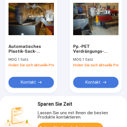
Automatisches
Pp.-PET
Plastik-Sack-
Verdrängungs-
Flachfolie-
Flachfolie, die Linie
MOQ:
1 Satz
MOQ:
1 Satz
Verdrängungs-
Plastikextruder-
Holen Sie sich aktuelle Preis
Holen Sie sich aktuelle Preis
Maschine pp. PET
Maschinen-
gesponnene
Lieferanten
ausdehnt
Kontakt
Kontakt
Sparen Sie Zeit
Lassen Sie uns mit Ihnen die besten
Produkte kontaktieren.