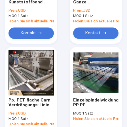
Kunststoffband-
Ganze
Verdrängungs-beschichtende Laminierungs-Linie
Extrusionslinie zum
Produktionslinie
Preis:
USD
Preis:
USD
Extrudieren von
250m/Min
MOQ:
Kreiswebstuhl-Maschine
1 Satz
MOQ:
1 Satz
Flachfolien-
Plastikziehmaschine
Streckmaschine
Holen Sie sich aktuelle Preis
Holen Sie sich aktuelle Preis
4500 kg/24 Std
FIBC-Tasche, die Maschine herstellt
Kontakt
Kontakt
Künstliche Gras-Fertigungsstraße
Ersatzteile des Kreiswebstuhls
Plane, die Maschine herstellt
Automatischer Ausschnitt und Nähmaschine
Gesponnene Sack Flexo-Druckmaschine
Pp.-PET-flache Garn-
Einzelspindelwicklung
hydraulische Ballenpreßmaschine
Verdrängungs-Linie
PP PE
Band-Extruder-
Flachgarnbänder
Preis:
USD
MOQ:
1 Satz
Maschinen-hohe
Extrusionslinie für
Klebstreifen, der Maschine herstellt
MOQ:
1 Satz
Holen Sie sich aktuelle Preis
Geschwindigkeit
gewebte Säcke
250m/Min
Holen Sie sich aktuelle Preis