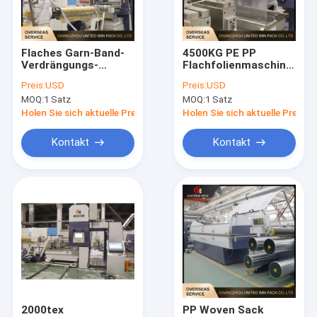
Über uns
Fabrik-Ausflug
Flaches Garn-Band-
4500KG PE PP
Verdrängungs-
Flachfolienmaschine
Qualitätskontrolle
Stretching-Linie für
Polypropylen
Preis:
USD
Preis:
USD
gesponnene Tasche
Flachgarn
MOQ:
1 Satz
MOQ:
1 Satz
250m/Min PE-pp
Extrusionslinie
Treten Sie mit uns in Verbindung
Holen Sie sich aktuelle Preis
Holen Sie sich aktuelle Preis
Nachrichten
Kontakt
Kontakt
Fälle
Fordern Sie ein Zitat
Band-Verdrängungs-Linie
Einzelfaden-Verdrängungs-Linie
2000tex
PP Woven Sack