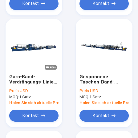
Kontakt
Kontakt
Garn-Band-
Gesponnene
Verdrängungs-Linie
Taschen-Band-
PP/HDPE flache für
Extruder-Maschine
Preis:
USD
Preis:
USD
gesponnene
pp. nehmen flache
MOQ:
1 Satz
MOQ:
1 Satz
Zementsack-
Garn-Verdrängungs-
Behälter-Taschen
Linie auf
Holen Sie sich aktuelle Preis
Holen Sie sich aktuelle Preis
Kontakt
Kontakt