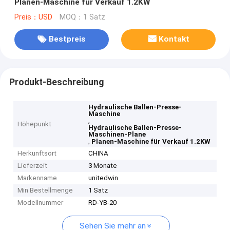
Planen-Maschine für Verkauf 1.2KW
Preis：USD
MOQ：1 Satz
Bestpreis
Kontakt
Produkt-Beschreibung
Hydraulische Ballen-Presse-
Maschine
,
Höhepunkt
Hydraulische Ballen-Presse-
Maschinen-Plane
,
Planen-Maschine für Verkauf 1.2KW
Herkunftsort
CHINA
Lieferzeit
3 Monate
Markenname
unitedwin
Min Bestellmenge
1 Satz
Modellnummer
RD-YB-20
Sehen Sie mehr an