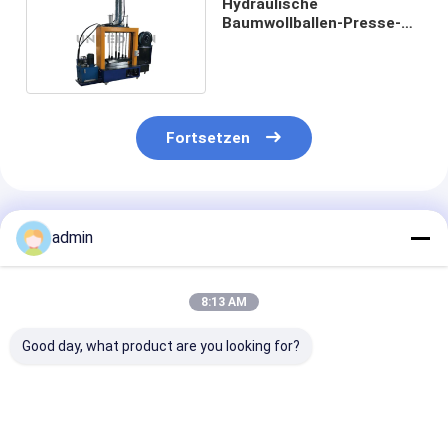
Hydraulische
Baumwollballen-Presse-
Maschinen-Planen-
Maschine für Verkauf
1.2KW
Fortsetzen
Empfohlene Produkte
admin
8:13 AM
Good day, what product are you looking for?
Pvc 6KW Einkopf-
Pvc-
Pvc-
Upvc-
Schweißmaschine
Schweißmasch