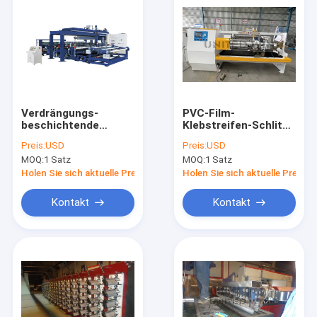
Verdrängungs-
PVC-Film-
beschichtende
Klebstreifen-Schlitz-
Laminierungs-
Ausschnitt, der
Preis:
USD
Preis:
USD
Maschine LDPE pp.
Maschine einzelne
MOQ:
1 Satz
MOQ:
1 Satz
für gesponnene
Welle herstellt
Tasche
Holen Sie sich aktuelle Preis
Holen Sie sich aktuelle Preis
Kontakt
Kontakt
Haus
Produkte
Videos