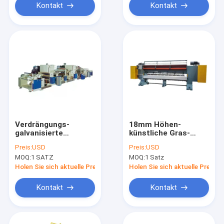
Kontakt
Kontakt
Verdrängungs-
18mm Höhen-
galvanisierte
künstliche Gras-
beschichtende
Fertigungsstraße-
Preis:
USD
Preis:
USD
Laminierungs-Linie
Durchhefter-Rasen-
MOQ:
1 SATZ
MOQ:
1 Satz
schützender Film
Maschine
BOPP BOPET vor
Holen Sie sich aktuelle Preis
Holen Sie sich aktuelle Preis
Kontakt
Kontakt