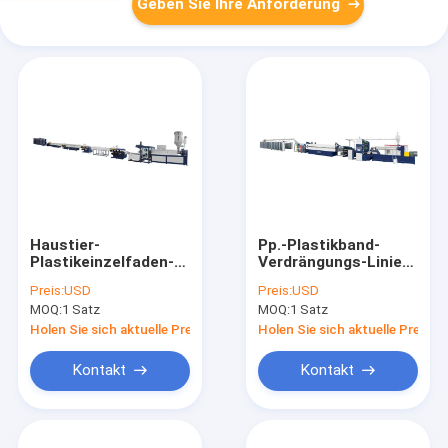
Geben Sie Ihre Anforderung
Haustier-
Pp.-Plastikband-
Plastikeinzelfaden-
Verdrängungs-Linie
Faser-Band-
HDPE Flachfolie-
Preis:
USD
Preis:
USD
Verdrängungs-
Doppelform-
MOQ:
1 Satz
MOQ:
1 Satz
Maschine für
Ausdehnen
industrielle Masche
Holen Sie sich aktuelle Preis
Holen Sie sich aktuelle Preis
Kontakt
Kontakt