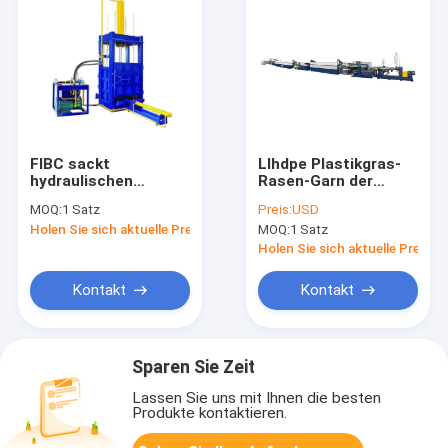
FIBC sackt
Llhdpe Plastikgras-
hydraulischen
Rasen-Garn der
Ballenpreßmaschine
einzelfaden-
MOQ:
1 Satz
Preis:
USD
30 MPa
Verdrängungs-
Holen Sie sich aktuelle Preis
MOQ:
1 Satz
1300X1100mm ein
Maschinen-pp.
künstliches
Holen Sie sich aktuelle Preis
Kontakt
Kontakt
Sparen Sie Zeit
Lassen Sie uns mit Ihnen die besten
Produkte kontaktieren.