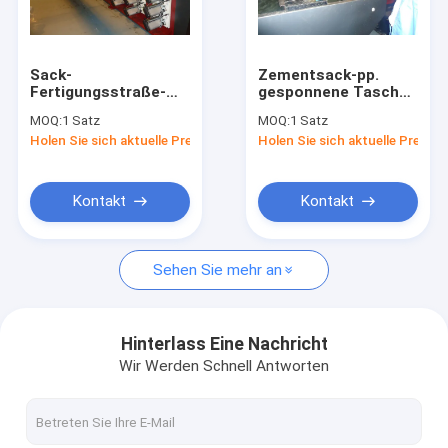
Über uns
Fabrik-Ausflug
Sack-
Zementsack-pp.
Fertigungsstraße-
gesponnene Tasche,
Qualitätskontrolle
Band-Verdrängungs-
die Maschinen-Band-
MOQ:
1 Satz
MOQ:
1 Satz
Linie PP/PE flaches
Verdrängungs-Linie
Holen Sie sich aktuelle Preis
Holen Sie sich aktuelle Preis
Plastikgarn
für Düngemittel-
Treten Sie mit uns in Verbindung
gesponnene, die
Taschen-Zufuhr-
Maschinerie herstellt
Tasche macht
Nachrichten
Kontakt
Kontakt
Fälle
Sehen Sie mehr an
Fordern Sie ein Zitat
Hinterlass Eine Nachricht
Wir Werden Schnell Antworten
Band-Verdrängungs-Linie
Einzelfaden-Verdrängungs-Linie