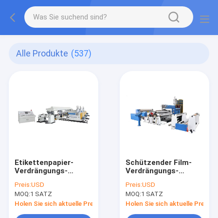
Alle Produkte
(537)
Etikettenpapier-
Schützender Film-
Verdrängungs-
Verdrängungs-
beschichtende
beschichtende
Preis:
USD
Preis:
USD
Laminierungs-Linie
Laminierungs-Linie,
MOQ:
1 SATZ
MOQ:
1 SATZ
1700mm Freigabe-
die 250m/Minute
Zwischenlage
2300mm
Holen Sie sich aktuelle Preis
Holen Sie sich aktuelle Preis
vorgalvanisiert