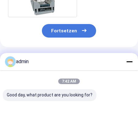
Schweißer 380V
Fortsetzen
Empfohlene Produkte
admin
7:42 AM
Good day, what product are you looking for?
Pvc 6KW Einkopf-
Pvc-
Pvc-
Upvc-
Schweißmaschine
Schweißmasch
Schweißmaschine
6KW Einkopf-Upvc-
mit einem einz
Stetige Leistung
Schweißmaschine
Kopf 6KW
Genaue
Einheitliche