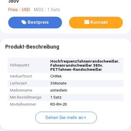
380V
Preis：USD
MOQ：1 Satz
Bestpreis
Kontakt
Produkt-Beschreibung
,
Hochfrequenzfahnenrandschweißer
Höhepunkt
,
Fahnenrandschweißer 380v
PETfahnen-Randschweißer
Herkunftsort
CHINA
Lieferzeit
3 Monate
Markenname
unitedwin
Min Bestellmenge
1 Satz
Modellnummer
RD-RH-20
Sehen Sie mehr an