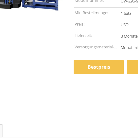
Modellnummer:
UW-Z95-
Min Bestellmenge:
1 Satz
Preis:
USD
Lieferzeit:
3 Monate
Versorgungsmaterial-
Monat mit
Fähigkeit:
Bestpreis