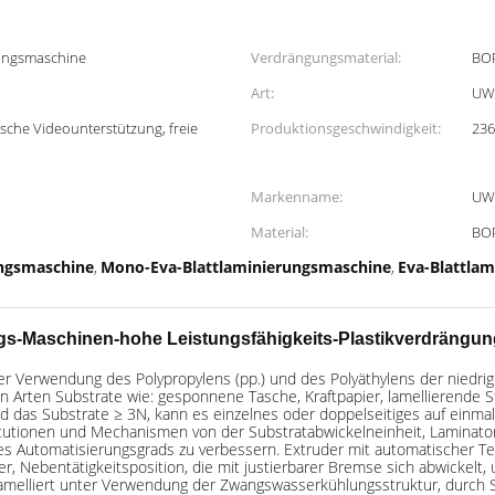
rungsmaschine
Verdrängungsmaterial:
BO
Art:
UW
ische Videounterstützung, freie
Produktionsgeschwindigkeit:
23
Markenname:
UW
Material:
BO
ungsmaschine
Mono-Eva-Blattlaminierungsmaschine
Eva-Blattlam
,
,
Maschinen-hohe Leistungsfähigkeits-Plastikverdrängung
r Verwendung des Polypropylens (pp.) und des Polyäthylens der niedrig
n Arten Substrate wie: gesponnene Tasche, Kraftpapier, lamellierende St
d das Substrate ≥ 3N, kann es einzelnes oder doppelseitiges auf einmal 
utionen und Mechanismen von der Substratabwickelneinheit, Laminator z
des Automatisierungsgrads zu verbessern. Extruder mit automatischer 
r, Nebentätigkeitsposition, die mit justierbarer Bremse sich abwickel
amelliert unter Verwendung der Zwangswasserkühlungsstruktur, durch Sil