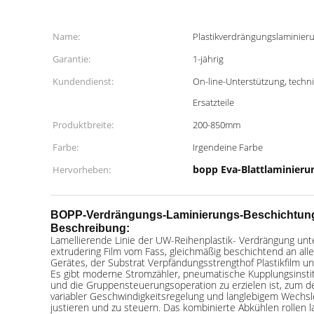
Name:
Plastikverdrängungslaminie
Garantie:
1-jährig
Kundendienst:
On-line-Unterstützung, techn
Ersatzteile
Produktbreite:
200-850mm
Farbe:
Irgendeine Farbe
bopp Eva-Blattlaminier
Hervorheben:
BOPP-Verdrängungs-Laminierungs-Beschichtungs-
Beschreibung:
Lamellierende Linie der UW-Reihenplastik- Verdrängung unte
extrudering Film vom Fass, gleichmäßig beschichtend an alle
Gerätes, der Substrat Verpfändungsstrengthof Plastikfilm un
Es gibt moderne Stromzähler, pneumatische Kupplungsinstit
und die Gruppensteuerungsoperation zu erzielen ist, zum 
variabler Geschwindigkeitsregelung und langlebigem Wechsle
justieren und zu steuern. Das kombinierte Abkühlen rollen l