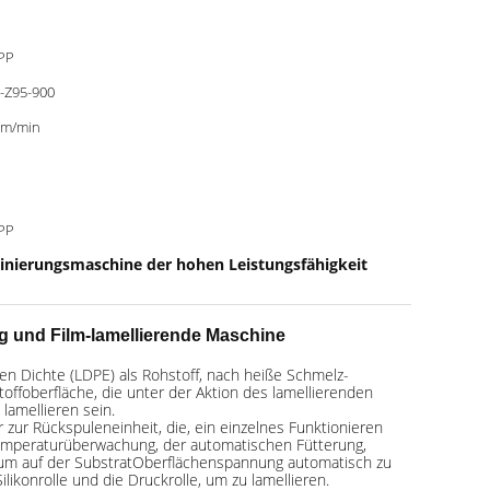
PP
-Z95-900
6m/min
PP
inierungsmaschine der hohen Leistungsfähigkeit
 und Film-lamellierende Maschine
en Dichte (LDPE) als Rohstoff, nach heiße Schmelz-
offoberfläche, die unter der Aktion des lamellierenden
lamellieren sein.
ur Rückspuleneinheit, die, ein einzelnes Funktionieren
Temperaturüberwachung, der automatischen Fütterung,
t, um auf der SubstratOberflächenspannung automatisch zu
ikonrolle und die Druckrolle, um zu lamellieren.