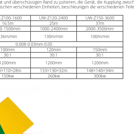
at und überschüssigen Rand zu justieren, die Gerät, die Kupplung zwi
wischen verschiedenen Einheiten, beschleunigen die verschiedenen Teile
-Z100-1600
UW-Z120-2400
UW-Z150-3600
16.5m
25m
37m
0-1500mm
1000-2400mm
2000-3500mm
236m/min
130m/min
100m/min
0.008-0.03mm-0.05
100mm
120mm
150mm
30:1
30:1
30:1
1200mm
1200mm
1200mm
8×110×28m
133×130×32m
148×140×34m
150kw
260kw
300kw