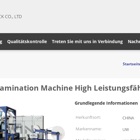
CK CO., LTD
g
Qualitätskontrolle
Treten Sie mit uns in Verbindung
Nachr
Startseit
mination Machine High Leistungsfäh
Grundlegende Informationen
Herkunftsort:
CHINA
Markenname:
UW