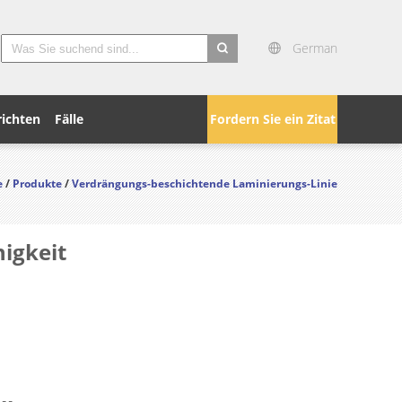
German
search
ichten
Fälle
Fordern Sie ein Zitat
e
/
Produkte
/
Verdrängungs-beschichtende Laminierungs-Linie
igkeit