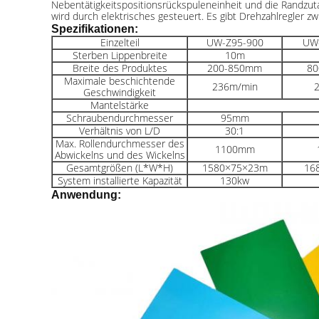
Nebentätigkeitspositionsrückspuleneinheit und die Randzut
wird durch elektrisches gesteuert. Es gibt Drehzahlregler z
Spezifikationen:
Einzelteil
UW-Z95-900
UW
Sterben Lippenbreite
10m
Breite des Produktes
200-850mm
80
Maximale beschichtende
236m/min
Geschwindigkeit
Mantelstärke
Schraubendurchmesser
95mm
Verhältnis von L/D
30:1
Max. Rollendurchmesser des
1100mm
Abwickelns und des Wickelns
Gesamtgrößen (L*W*H)
1580×75×23m
16
System installierte Kapazität
130kw
Anwendung: